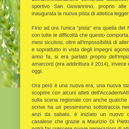
sportivo San Giovannino, proprio alle 
inaugurata la nuova pista di atletica legger
Fino ad ora l'unica "pista" era quella del 
con tutte le difficoltà che questo compor
mesi siccitosi, oltre all'impossibilità di a
e soprattutto in vista degli impegni agonis
anno fa, si era parlato proprio dell'im
amarcord (era addirittura il 2014), invece è
oggi.
Ora però è una nuova era, una nuova stag
scoprire con alcuni atleti dell'AccademiA
sulla scena regionale con anche qualche a
scrive ha un pessimismo sottotraccia n
anzi da sabato, è iniziato un nuovo co
casalese che grazie a Maurizio Di Pietro 
potrà far crescere nuove generazioni di atle