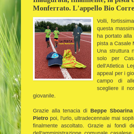
Monferrato. L'appello Bio Corren
Volli, fortissi
questa massima
ha portato alla
pista a Casale 
Una struttura 
solo per Cas
dell'Atletica L
appeal per i gi
campo di all
scegliere il n
giovanile.
Grazie alla tenacia di
Beppe Sboarina
Pietro
poi, l'urlo, ultradecennale mai sopit
finalmente ascoltato. Grazie ai fondi
dell'amministrazione comunale casalese,