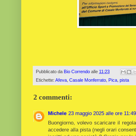
Pubblicato da
Bio Correndo
alle
11:23
Etichette:
Afeva
,
Casale Monferrato
,
Pica
,
pista
2 commenti:
Michele
23 maggio 2025 alle ore 11:49
Buongiorno, volevo scaricare il rego
accedere alla pista (negli orari consen