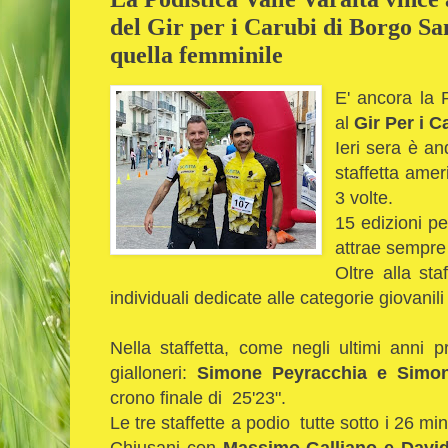
del Gir per i Carubi di Borgo S
quella femminile
E' ancora la P
al
Gir Per i C
Ieri sera è an
staffetta amer
3 volte.
15 edizioni p
attrae sempre 
Oltre alla st
individuali dedicate alle categorie giovanili
Nella staffetta, come negli ultimi anni 
gialloneri:
Simone Peyracchia e Simo
crono finale di 25'23".
Le tre staffette a podio tutte sotto i 26 m
Chiusani con
Massimo Galliano e David