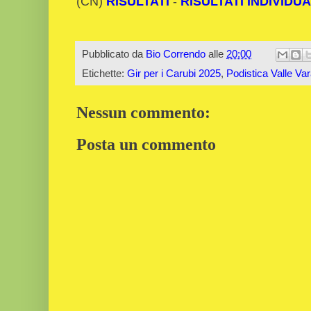
(CN)
RISULTATI
-
RISULTATI INDIVIDUA
Pubblicato da
Bio Correndo
alle
20:00
Etichette:
Gir per i Carubi 2025
,
Podistica Valle Var
Nessun commento:
Posta un commento