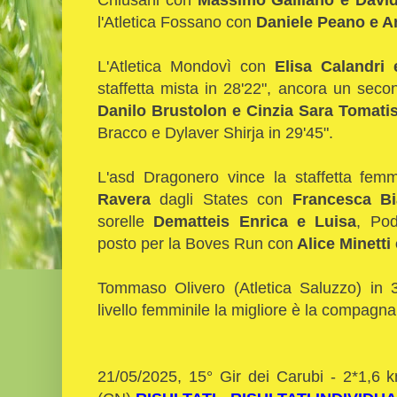
l'Atletica Fossano con
Daniele Peano e A
L'Atletica Mondovì con
Elisa Calandri
staffetta mista in 28'22", ancora un sec
Danilo Brustolon e Cinzia Sara Tomati
Bracco e Dylaver Shirja in 29'45".
L'asd Dragonero vince la staffetta femm
Ravera
dagli States con
Francesca B
sorelle
Dematteis Enrica e Luisa
, Pod
posto per la Boves Run con
Alice Minetti
Tommaso Olivero (Atletica Saluzzo) in 3
livello femminile la migliore è la compagna
21/05/2025, 15° Gir dei Carubi - 2*1,6