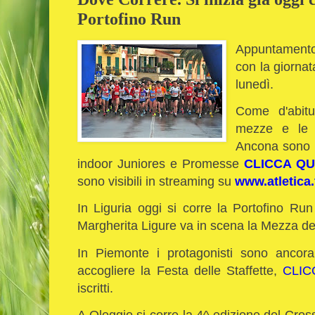
Portofino Run
Appuntamento 
con la giorna
lunedì.
Come d'abitu
mezze e le g
Ancona sono i
indoor Juniores e Promesse
CLICCA QU
sono visibili in streaming su
www.atletica.
In Liguria oggi si corre la Portofino R
Margherita Ligure va in scena la Mezza de
In Piemonte i protagonisti sono ancora
accogliere la Festa delle Staffette,
CLIC
iscritti.
A Oleggio si corre la 4^ edizione del Cross