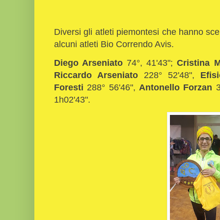
Diversi gli atleti piemontesi che hanno scel
alcuni atleti Bio Correndo Avis.
Diego Arseniato
74°, 41'43";
Cristina 
Riccardo Arseniato
228° 52'48",
Efi
Foresti
288° 56'46",
Antonello Forzan
3
1h02'43".