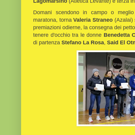
Lagomarsino
(Atletica Levante) è terza i
Domani scendono in campo o meglio i
maratona, torna
Valeria Straneo
(Azalai) 
premiazioni odierne, la consegna dei pettora
tenere d'occhio tra le donne
Benedetta C
di
partenza
Stefano La Rosa
,
Said El Ot