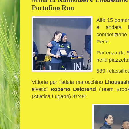
Portofino Run
Alle 15 pomeri
è andata
competizione
Perle.
Partenza da S
nella piazzett
580 i classifica
Vittoria per l'atleta marocchino
Lhoussai
elvetici
Roberto Delorenzi
(Team Brook
(Atletica Lugano) 31'49".