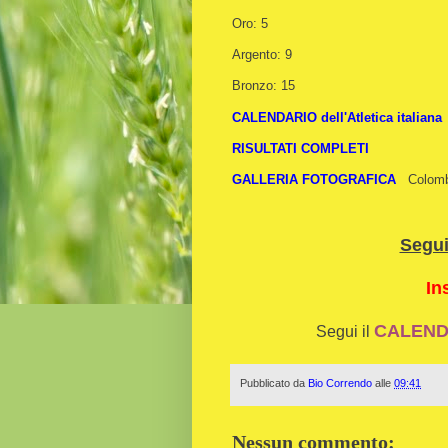
Oro: 5
Argento: 9
Bronzo: 15
CALENDARIO dell'Atletica italiana
RISULTATI COMPLETI
GALLERIA FOTOGRAFICA
Colomb
Segu
In
CALENDA
Segui il
Pubblicato da
Bio Correndo
alle
09:41
Nessun commento: