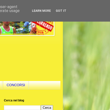
 user-agent
nerate usage
LEARN MORE
GOT IT
CONCORSI
Cerca nel blog