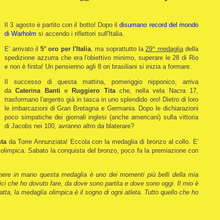
Il 3 agosto è partito con il botto! Dopo il
disumano record del mondo
di Warholm
si accendo i riflettori sull'Italia.
E' arrivato il
5° oro per l'Italia
, ma soprattutto la
29^ medaglia
della
spedizione azzurra che era l'obiettivo minimo, superare le 28 di Rio
e non è finita! Un pensierino agli 8 ori brasiliani si inizia a formare.
Il successo di questa mattina, pomeriggio nipponico, arriva
da
Caterina Banti
e
Ruggiero Tita
che, nella vela Nacra 17,
trasformano l'argento già in tasca in uno splendido oro! Dietro di loro
le imbarcazioni di Gran Bretagna e Germania. Dopo le dichiarazioni
poco simpatiche dei giornali inglesi (anche americani) sulla vittoria
di Jacobs nei 100, avranno altro da blaterare?
sta
da Torre Annunziata! Eccola con la medaglia di bronzo al collo. E'
a olimpica. Sabato la conquista del bronzo, poco fa la premiazione con
enere in mano questa medaglia è uno dei momenti più belli della mia
fici che ho dovuto fare, da dove sono partita e dove sono oggi. Il mio è
fatta, la medaglia olimpica è il sogno di ogni atleta. Tutto quello che ho