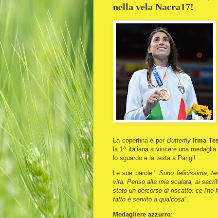
nella vela Nacra17!
La copertina è per
Butterfly
Irma Te
la 1^ italiana a vincere una medagli
lo sguardo e la testa a Parigi!
Le sue parole:"
Sono felicissima, t
vita. Penso alla mia scalata, ai sacri
stato un percorso di riscatto: ce l'ho 
fatto è servito a qualcosa
".
Medagliere azzurro
: