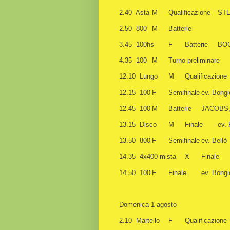
2.40 Asta
M
Qualificazione
ST
2.50 800
M
Batterie
3.45 100hs
F
Batterie
BOG
4.35 100
M
Turno preliminare
12.10 Lungo
M
Qualificazione
12.15 100
F
Semifinale
ev. Bongi
12.45 100
M
Batterie
JACOBS
13.15 Disco
M
Finale
ev. 
13.50 800
F
Semifinale
ev. Bellò
14.35 4x400 mista
X
Finale
14.50 100
F
Finale
ev. Bongi
Domenica 1 agosto
2.10 Martello
F
Qualificazione