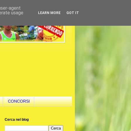
 user-agent
nerate usage
LEARN MORE
GOT IT
CONCORSI
Cerca nel blog