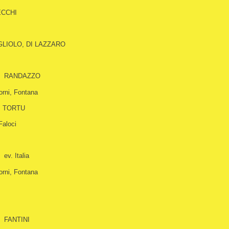
ECCHI
LIOLO, DI LAZZARO
RANDAZZO
orni, Fontana
, TORTU
Faloci
ev. Italia
orni, Fontana
FANTINI