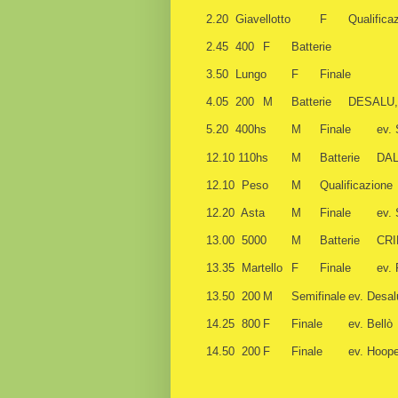
2.20
Giavellotto
F
Qualifica
2.45
400
F
Batterie
3.50
Lungo
F
Finale
4.05
200
M
Batterie
DESALU,
5.20
400hs
M
Finale
ev. 
12.10 110hs
M
Batterie
DAL
12.10 Peso
M
Qualificazione
12.20
Asta
M
Finale
ev. 
13.00
5000
M
Batterie
CRI
13.35 Martello
F
Finale
ev. 
13.50
200
M
Semifinale
ev. Desal
14.25
800
F
Finale
ev. Bellò
14.50
200
F
Finale
ev. Hoope