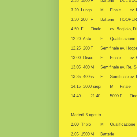
2.35 1500
F
Batterie
DEL BUO
3.20 Lungo
M
Finale
ev.
3.30 200
F
Batterie
HOOPER
4.50 F
Finale
ev. Bogliolo, D
12.20 Asta
F
Qualificazione
12.25 200
F
Semifinale
ev. Hoope
13.00 Disco
F
Finale
ev.
13.05 400
M
Semifinale
ev. Re, S
13.35
400hs
F
Semifinale
ev. 
14.15 3000 siepi
M
Finale
14.40
21.40
5000
F
Fina
Martedì 3 agosto
2.00
Triplo
M
Qualificazione
2.05
1500
M
Batterie