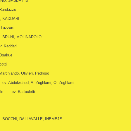
NO, SABBATINI
 Randazzo
, KADDARI
i Lazzaro
BRUNI, MOLINAROLO
r, Kaddari
 Osakue
cotti
Marchiando, Olivieri, Pedroso
ev. Abdelwahed, A. Zoghlami, O. Zoghlami
le
ev. Battocletti
BOCCHI, DALLAVALLE, IHEMEJE