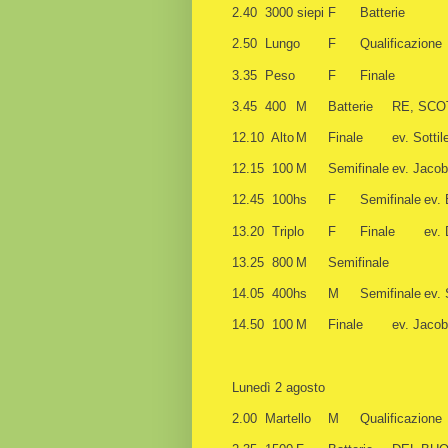
2.40 3000 siepi
F
Batterie
2.50 Lungo
F
Qualificazione
3.35 Peso
F
Finale
3.45 400
M
Batterie
RE, SCO
12.10 Alto
M
Finale
ev. Sottil
12.15 100
M
Semifinale
ev. Jacob
12.45 100hs
F
Semifinale
ev. 
13.20 Triplo
F
Finale
ev.
13.25 800
M
Semifinale
14.05 400hs
M
Semifinale
ev. 
14.50 100
M
Finale
ev. Jacob
Lunedì 2 agosto
2.00 Martello
M
Qualificazione