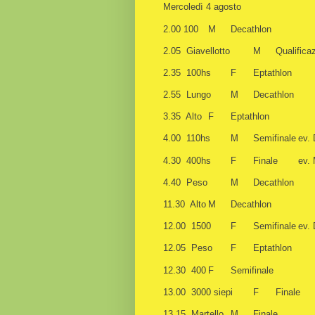
Mercoledì 4 agosto
2.00
100
M
Decathlon
2.05
Giavellotto
M
Qualifica
2.35
100hs
F
Eptathlon
2.55
Lungo
M
Decathlon
3.35
Alto
F
Eptathlon
4.00
110hs
M
Semifinale
ev. 
4.30
400hs
F
Finale
ev. 
4.40
Peso
M
Decathlon
11.30 Alto
M
Decathlon
12.00 1500
F
Semifinale
ev. 
12.05
Peso
F
Eptathlon
12.30
400
F
Semifinale
13.00
3000 siepi
F
Finale
13.15
Martello
M
Finale