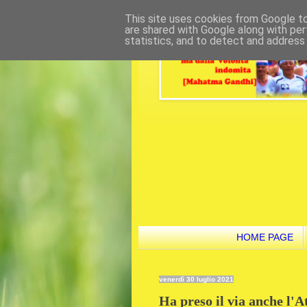
This site uses cookies from Google to 
are shared with Google along with per
statistics, and to detect and address
HOME PAGE
venerdì 30 luglio 2021
Ha preso il via anche l'At