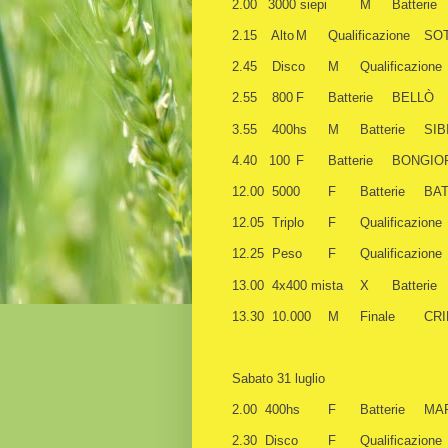
2.00
3000 siepi
M
Batterie
2.15
Alto
M
Qualificazione
SOT
2.45
Disco
M
Qualificazione
2.55
800
F
Batterie
BELLÒ
3.55
400hs
M
Batterie
SIB
4.40 100
F
Batterie
BONGIOR
12.00 5000
F
Batterie
BAT
12.05 Triplo
F
Qualificazione
12.25 Peso
F
Qualificazione
13.00 4x400 mista
X
Batterie
13.30 10.000
M
Finale
CRI
Sabato 31 luglio
2.00 400hs
F
Batterie
MAR
2.30 Disco
F
Qualificazione