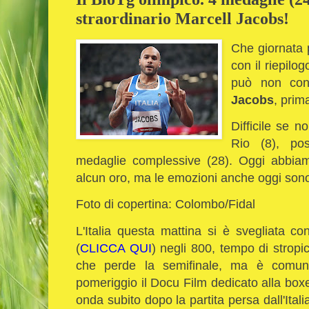
straordinario Marcell Jacobs!
Che giornata p
con il riepilo
può non con
Jacobs
, prim
Difficile se n
Rio (8), pos
medaglie complessive (28). Oggi abbia
alcun oro, ma le emozioni anche oggi sono
Foto di copertina: Colombo/Fidal
L'Italia questa mattina si è svegliata co
(
CLICCA QUI
) negli 800, tempo di stropic
che perde la semifinale, ma è comun
pomeriggio il Docu Film dedicato alla box
onda subito dopo la partita persa dall'Itali