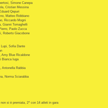
bertosi, Simone Canepa
ola, Cristian Messina
Eduard Qepuri
no, Matteo Robbiano
ino, Riccardo Mogni
, Gianni Tomaghelli
ierro, Paolo Zucca
li, Roberto Giacobone
Lupi, Sofia Dante
an
a, Amy Blue Ricaldone
ti Bianca Iuga
, Antonella Rabbia
runa, Norma Sciarabba
 non si è premiata, 2^ con 14 atleti in gara