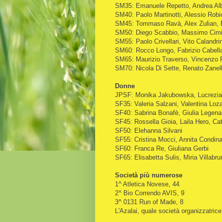
SM35: Emanuele Repetto, Andrea Al
SM40: Paolo Martinotti, Alessio Robi
SM45: Tommaso Ravà, Alex Zulian, 
SM50: Diego Scabbio, Massimo Cimi
SM55: Paolo Crivellari, Vito Calandr
SM60: Rocco Longo, Fabrizio Cabella
SM65: Maurizio Traverso, Vincenzo P
SM70: Nicola Di Sette, Renato Zanel
Donne
JPSF: Monika Jakubowska, Lucrezia 
SF35: Valeria Salzani, Valentina Loz
SF40: Sabrina Bonafè, Giulia Legen
SF45: Rossella Gioia, Laila Hero, Ca
SF50: Elehanna Silvani
SF55: Cristina Mocci, Annita Condina
SF60: Franca Re, Giuliana Gerbi
SF65: Elisabetta Sulis, Miria Villab
Società più numerose
1^ Atletica Novese, 44
2^ Bio Correndo AVIS, 9
3^ 0131 Run of Made, 8
L'Azalai, quale società organizzatrice