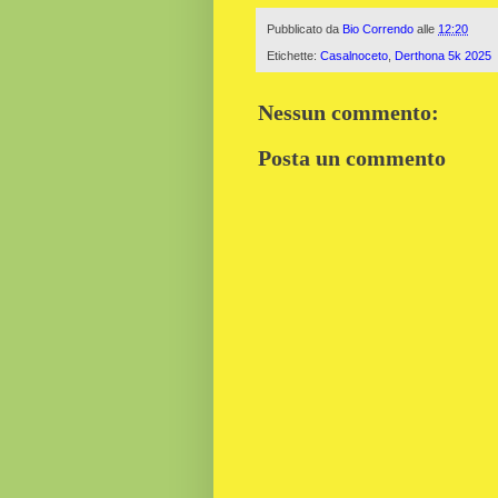
Pubblicato da
Bio Correndo
alle
12:20
Etichette:
Casalnoceto
,
Derthona 5k 2025
Nessun commento:
Posta un commento