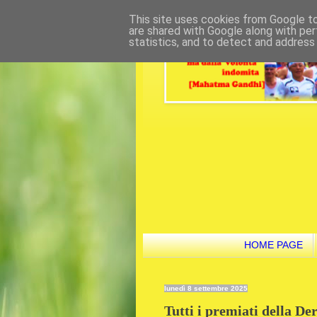
This site uses cookies from Google to 
are shared with Google along with per
statistics, and to detect and address
HOME PAGE
lunedì 8 settembre 2025
Tutti i premiati della De