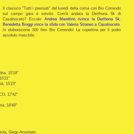
Il classico "Tutti i premiati" del lunedì della corsa con Bio Correndo
sul campo gara è servito.
Com'è andata la Derthona 5k di
Casalnoceto? Eccolo:
Andrea Mandrino rivince la Derthona 5k.
Benedetta Broggi vince la sfida con Valeria Straneo a Casalnoceto
.
In elaborazione 300 foto Bio Correndo! La copertina per il podio
assoluto maschile.
ria, 15'18"
15'21"
à, 15'23"
CO, 17'42"
ia, 18'49"
ola, Diego Arseniato