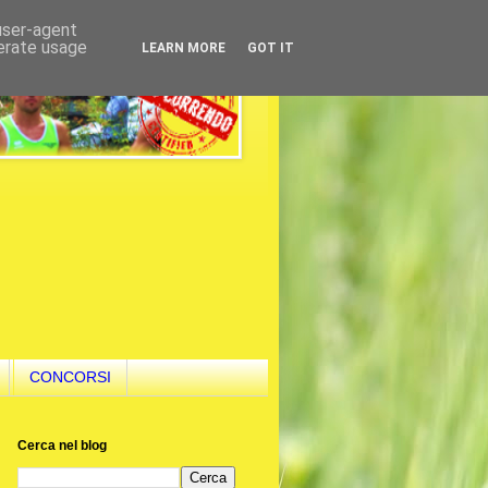
 user-agent
nerate usage
LEARN MORE
GOT IT
CONCORSI
Cerca nel blog