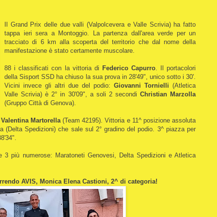
Il Grand Prix delle due valli (Valpolcevera e Valle Scrivia) ha fatto
tappa ieri sera a Montoggio.
La partenza dall'area verde per un
tracciato di 6 km alla scoperta del territorio che dal nome della
manifestazione è stato certamente muscolare.
88 i classificati con la vittoria di
Federico Capurro
. Il portacolori
della Sisport SSD ha chiuso la sua prova in 28'49", unico sotto i 30'.
Vicini invece gli altri due del podio:
Giovanni Tornielli
(Atletica
Valle Scrivia) è 2° in 30'09", a soli 2 secondi
Christian Marzolla
(Gruppo Città di Genova).
r
Valentina Martorella
(Team 42195). Vittoria e 11^ posizione assoluta
a (Delta Spedizioni) che sale sul 2° gradino del podio. 3^ piazza per
38'34".
le 3 più numerose: Maratoneti Genovesi, Delta Spedizioni e Atletica
orrendo AVIS, Monica Elena Castioni, 2^ di categoria!