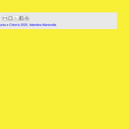
unta e Chinn'a 2025
,
Valentina Martorella