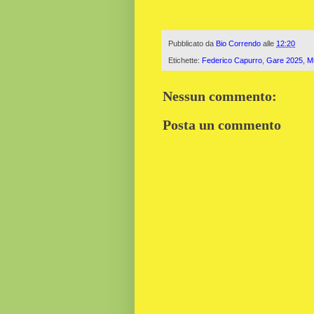
Pubblicato da
Bio Correndo
alle
12:20
Etichette:
Federico Capurro
,
Gare 2025
,
M
Nessun commento:
Posta un commento