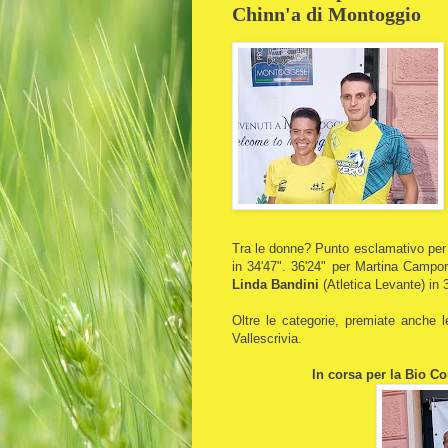
Chinn'a di Montoggio
Tra le donne? Punto esclamativo pe
in 34'47". 36'24" per Martina Campor
Linda Bandini
(Atletica Levante) in 
Oltre le categorie, premiate anche 
Vallescrivia.
In corsa per la Bio C