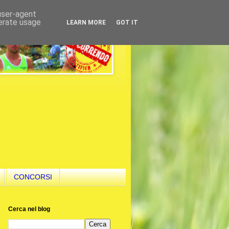
 user-agent
nerate usage
LEARN MORE
GOT IT
CONCORSI
Cerca nel blog