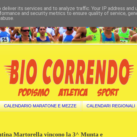
deliver its services and to analyze traffic. Your IP address and
formance and security metrics to ensure quality of service, ge
 abuse.
CALENDARIO MARATONE E MEZZE
CALENDARI REGIONALI
ntina Martorella vincono la 3^ Munta e