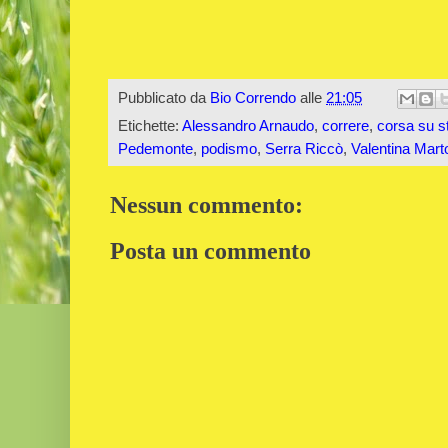
Pubblicato da
Bio Correndo
alle
21:05
Etichette:
Alessandro Arnaudo
,
correre
,
corsa su s
Pedemonte
,
podismo
,
Serra Riccò
,
Valentina Marto
Nessun commento:
Posta un commento