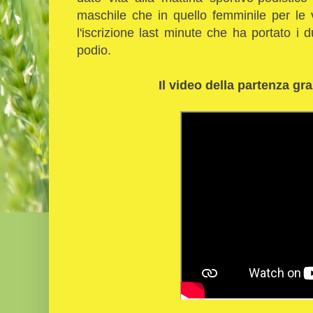
maschile che in quello femminile per le v
l'iscrizione last minute che ha portato i d
podio.
Il video della partenza gr