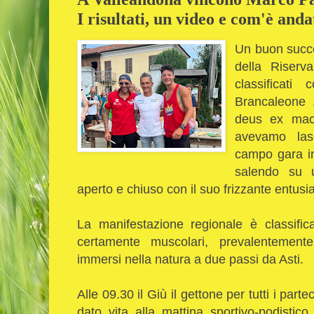
I risultati, un video e com'è and
Un buon succe
della Riserv
classificati
Brancaleone
deus ex mach
avevamo lasc
campo gara i
salendo su u
aperto e chiuso con il suo frizzante entus
La manifestazione regionale è classifi
certamente muscolari, prevalentemente
immersi nella natura a due passi da Asti.
Alle 09.30 il Giù il gettone per tutti i par
dato vita alla mattina sportivo-podistic