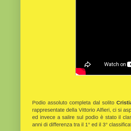
Podio assoluto completa dal solito
Crist
rappresentate della Vittorio Alfieri, ci si 
ed invece a salire sul podio è stato il c
anni di differenza tra il 1° ed il 3° classifica