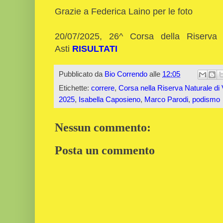
Grazie a Federica Laino per le foto
20/07/2025, 26^ Corsa della Riserva
Asti
RISULTATI
Pubblicato da
Bio Correndo
alle
12:05
Etichette:
correre
,
Corsa nella Riserva Naturale di
2025
,
Isabella Caposieno
,
Marco Parodi
,
podismo
Nessun commento:
Posta un commento