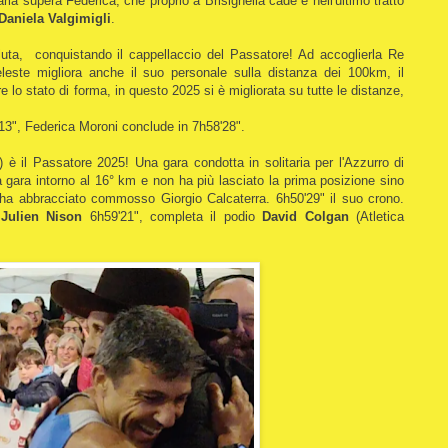
laria supera Federica, che proprio a Brisighella cade e nell'ultimo tratto
Daniela Valgimigli
.
oluta, conquistando il cappellaccio del Passatore! Ad accoglierla Re
celeste migliora anche il suo personale sulla distanza dei 100km, il
 lo stato di forma, in questo 2025 si è migliorata su tutte le distanze,
'13", Federica Moroni conclude in 7h58'28".
 è il Passatore 2025! Una gara condotta in solitaria per l'Azzurro di
a gara intorno al 16° km e non ha più lasciato la prima posizione sino
e ha abbracciato commosso Giorgio Calcaterra. 6h50'29" il suo crono.
e
Julien Nison
6h59'21", completa il podio
David Colgan
(Atletica