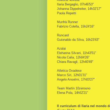
Ilaria Bergaglio, 07h46'53"
Johanna Dippelreiter, 14h32'17"
Paola Repetti
Munfrà Runner
Fabrizio Colella, 15h24'16"
Runcard
Guionaldo da Silva, 16h23'43"
Azalai
Elehanna Silvani, 11h43'51"
Nicola Calia, 12h04'26"
Chiara Ravagli, 12h40'49"
Atletica Ovadese
Marco Siri, 12h01'31"
Angelo Anselmi, 17h03'27"
Team Martin 10zerouno
Elena Pola, 14h52'21"
Il curriculum di Ilaria nel mondo de