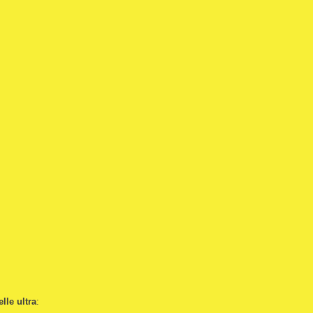
lle ultra
: