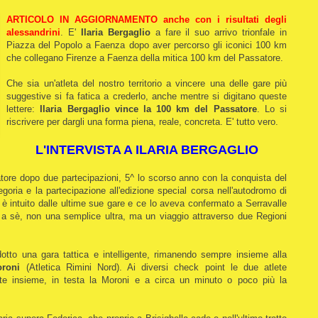
ARTICOLO IN AGGIORNAMENTO anche con i risultati degli
alessandrini
. E'
Ilaria Bergaglio
a fare il suo arrivo trionfale in
Piazza del Popolo a Faenza dopo aver percorso gli iconici 100 km
che collegano Firenze a Faenza della mitica 100 km del Passatore.
Che sia un'atleta del nostro territorio a vincere una delle gare più
suggestive si fa fatica a crederlo, anche mentre si digitano queste
lettere:
Ilaria Bergaglio vince la 100 km del Passatore
. Lo si
riscrivere per dargli una forma piena, reale, concreta. E' tutto vero.
L'INTERVISTA A ILARIA BERGAGLIO
satore dopo due partecipazioni, 5^ lo scorso anno con la conquista del
egoria e la partecipazione all'edizione special corsa nell'autodromo di
i è intuito dalle ultime sue gare e ce lo aveva confermato a Serravalle
 a sè, non una semplice ultra, ma un viaggio attraverso due Regioni
otto una gara tattica e intelligente, rimanendo sempre insieme alla
oroni
(Atletica Rimini Nord). Ai diversi check point le due atlete
ente insieme, in testa la Moroni e a circa un minuto o poco più la