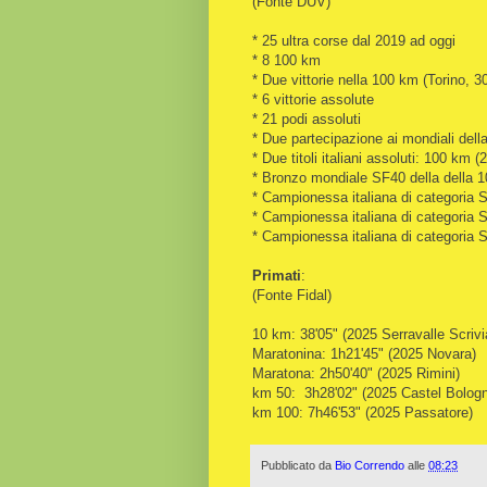
(Fonte DUV)
* 25 ultra corse dal 2019 ad oggi
* 8 100 km
* Due vittorie nella 100 km (Torino,
* 6 vittorie assolute
* 21 podi assoluti
* Due partecipazione ai mondiali del
* Due titoli italiani assoluti: 100 km 
* Bronzo mondiale SF40 della della 
* Campionessa italiana di categoria 
* Campionessa italiana di categoria 
* Campionessa italiana di categoria
Primati
:
(Fonte Fidal)
10 km: 38'05" (2025 Serravalle Scrivi
Maratonina: 1h21'45" (2025 Novara)
Maratona: 2h50'40" (2025 Rimini)
km 50: 3h28'02" (2025 Castel Bolog
km 100: 7h46'53" (2025 Passatore)
Pubblicato da
Bio Correndo
alle
08:23