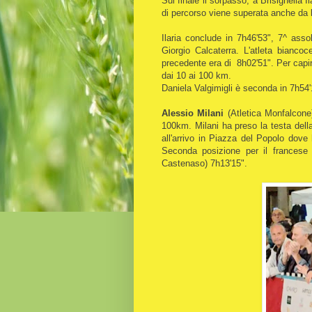
Sul finale il sorpasso, a Brisighella I
di percorso viene superata anche da
Ilaria conclude in 7h46'53", 7^ ass
Giorgio Calcaterra. L'atleta bianco
precedente era di 8h02'51". Per capire
dai 10 ai 100 km.
Daniela Valgimigli è seconda in 7h54
Alessio Milani
(Atletica Monfalcone)
100km. Milani ha preso la testa dell
all'arrivo in Piazza del Popolo dov
Seconda posizione per il frances
Castenaso) 7h13'15".