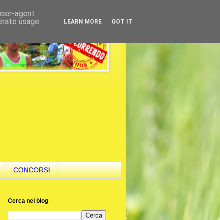
 user-agent
nerate usage
LEARN MORE
GOT IT
CONCORSI
Cerca nel blog