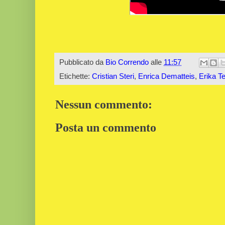
Pubblicato da
Bio Correndo
alle
11:57
Etichette:
Cristian Steri
,
Enrica Dematteis
,
Erika T
Nessun commento:
Posta un commento