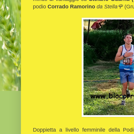
podio
Corrado Ramorino
da Stella🌹
(Gr
Doppietta a livello femminile della Podi