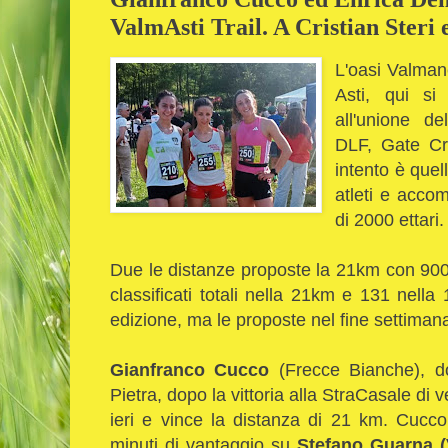
ValmAsti Trail. A Cristian Steri 
L'oasi Valman
Asti, qui si
all'unione de
DLF, Gate Cral
intento è quel
atleti e accom
di 2000 ettari.
Due le distanze proposte la 21km con 9
classificati totali nella 21km e 131 nel
edizione, ma le proposte nel fine settiman
Gianfranco Cucco
(Frecce Bianche), do
Pietra, dopo la vittoria alla StraCasale di 
ieri e vince la distanza di 21 km. Cucc
minuti di vantaggio su
Stefano Guarna (