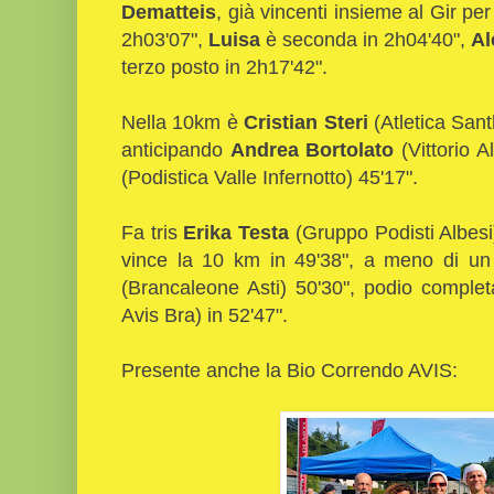
Dematteis
, già vincenti insieme al Gir pe
2h03'07",
Luisa
è seconda in 2h04'40",
Al
terzo posto in 2h17'42".
Nella 10km è
Cristian Steri
(Atletica Sant
anticipando
Andrea Bortolato
(Vittorio 
(Podistica Valle Infernotto) 45'17".
Fa tris
Erika Testa
(Gruppo Podisti Albesi)
vince la 10 km in 49'38", a meno di un 
(Brancaleone Asti) 50'30", podio comple
Avis Bra) in 52'47".
Presente anche la Bio Correndo AVIS: