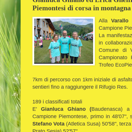
Piemontesi di corsa in montagna s
Alla
Varallo
Campione Piem
La manifestaz
in collaboraz
Comune di Va
Campionato R
Trofeo EcoPi
7km di percorso con 1km iniziale di asfalto
sentieri fino a raggiungere il Rifugio Res.
189 i classificati totali
E'
Gianluca Ghiano (
Baudenasca) a c
Campione Piemontese, primo in 48'07", s
Stefano Vota
(Atletica Susa) 50'58", terz
Prato Sesia) 52'57".