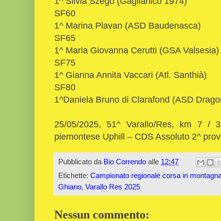
1^ Silvia Szego (Gaglianico 1974)
SF60
1^ Marina Plavan (ASD Baudenasca)
SF65
1^ Maria Giovanna Cerutti (GSA Valsesia
SF75
1^ Gianna Annita Vaccari (Atl. Santhià)
SF80
1^Daniela Bruno di Clarafond (ASD Drag
25/05/2025, 51^ Varallo/Res, km 7 /
piemontese Uphill – CDS Assoluto 2^ prov
Pubblicato da
Bio Correndo
alle
12:47
Etichette:
Campionato regionale corsa in montagna 
Ghiano
,
Varallo Res 2025
Nessun commento: