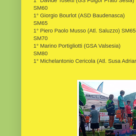
1° Davide Tosetti (GS Fulgor Prato Sesia)
SM60
1° Giorgio Bourlot (ASD Baudenasca)
SM65
1° Piero Paolo Musso (Atl. Saluzzo) SM6
SM70
1° Marino Portigliotti (GSA Valsesia)
SM80
1° Michelantonio Cericola (Atl. Susa Adria