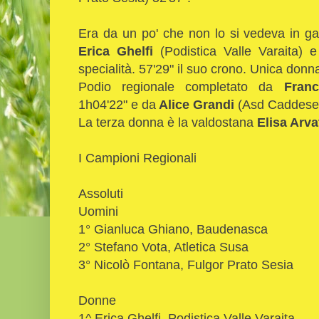
Era da un po' che non lo si vedeva in gar
Erica Ghelfi
(Podistica Valle Varaita) e
specialità. 57'29" il suo crono. Unica donna
Podio regionale completato da
Fran
1h04'22" e da
Alice Grandi
(Asd Caddese)
La terza donna è la valdostana
Elisa Arva
I Campioni Regionali
Assoluti
Uomini
1° Gianluca Ghiano, Baudenasca
2° Stefano Vota, Atletica Susa
3° Nicolò Fontana, Fulgor Prato Sesia
Donne
1^ Erica Ghelfi, Podistica Valle Varaita