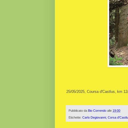
25/05/2025, Coursa d'Castlus, km 12
Pubblicato da
Bio Correndo
alle
19:00
Etichette:
Carlo Degiovanni
,
Corsa d'Castl