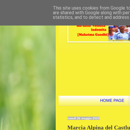
This site uses cookies from Google to 
are shared with Google along with per
statistics, and to detect and address
HOME PAGE
lunedì 26 maggio 2025
Marcia Alpina del Castlus