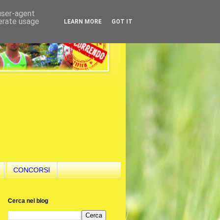
 user-agent
nerate usage
LEARN MORE
GOT IT
CONCORSI
Cerca nel blog