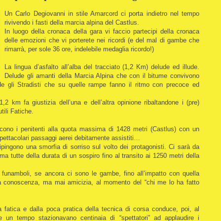
Un Carlo Degiovanni in stile Amarcord ci porta indietro nel tempo
rivivendo i fasti della marcia alpina del Castlus.
In luogo della cronaca della gara vi faccio partecipi della cronaca
delle emozioni che vi porterete nei ricordi (e del mal di gambe che
rimarrà, per sole 36 ore, indelebile medaglia ricordo!)
La lingua d’asfalto all’alba del tracciato (1,2 Km) delude ed illude.
Delude gli amanti della Marcia Alpina che con il bitume convivono
e gli Stradisti che su quelle rampe fanno il ritmo con precoce ed
,2 km fa giustizia dell’una e dell’altra opinione ribaltandone i (pre)
tili Fatiche.
ucono i penitenti alla quota massima di 1428 metri (Castlus) con un
 spettacolari passaggi aerei debitamente assistiti…
ingono una smorfia di sorriso sul volto dei protagonisti. Ci sarà da
 ma tutte della durata di un sospiro fino al transito ai 1250 metri della
i funamboli, se ancora ci sono le gambe, fino all’impatto con quella
atta conoscenza, ma mai amicizia, al momento del “chi me lo ha fatto
a fatica e dalla poca pratica della tecnica di corsa conduce, poi, al
 un tempo stazionavano centinaia di “spettatori” ad applaudire i