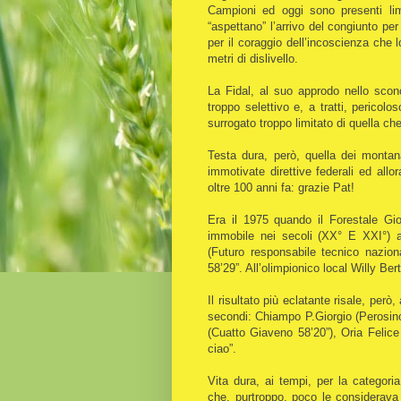
Campioni ed oggi sono presenti limi
“aspettano” l’arrivo del congiunto pe
per il coraggio dell’incoscienza che
metri di dislivello.
La Fidal, al suo approdo nello scon
troppo selettivo e, a tratti, pericol
surrogato troppo limitato di quella ch
Testa dura, però, quella dei montana
immotivate direttive federali ed allo
oltre 100 anni fa: grazie Pat!
Era il 1975 quando il Forestale Gio
immobile nei secoli (XX° E XXI°) a
(Futuro responsabile tecnico nazio
58’29”. All’olimpionico local Willy Ber
Il risultato più eclatante risale, però,
secondi: Chiampo P.Giorgio (Perosino
(Cuatto Giaveno 58’20”), Oria Felic
ciao”.
Vita dura, ai tempi, per la categor
che, purtroppo, poco le considerava