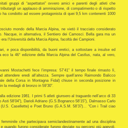
tati gruppi di “aspettatori” ovvero amici e parenti degli atleti che
r tributargli un applauso di ammirazione, di compatimento o di rispetto
 lo ha condotto ad essere protagonista di quei 9,5 km contenenti 1000
osciuto mondo della Marcia Alpina, ne vietò il tracciato considerato
oso. Nacque, in alternativa, il Sentiero dei Camosci. Bella gara ma un
e era l’Università della Marcia Alpina, facoltà dei Campioni.
ri, e poca disponibilità, da buoni eretici, a sottostare a insulse ed
ra eco la 46° edizione della Marcia Alpina del Castlus, nata, al vero,
vanni Mostachetti fece l’impresa: 57’41” il tempo finale rimasto lì,
d attendere eredi all’altezza. Sempre quell’anno Raimondo Balicco
nale della Corsa in Montagna Fidal) chiuse in seconda posizione in
tin la medagli di bronzo in 59’30”.
 alla edizione 1981. I primi 5 atleti giunsero al traguardo nell’arco di 33
 Asti 58’04”), Darioli Adriano (G.S.Bognanco 58’15”), Dalmasso Carlo
e (U.S. Casellette) e Poet Bruno (G.A.S.M. 58’37)… “Con i Trail ciao
ia femminile che partecipava semiclandestinamente ad una disciplina
 e quando furono considerate furono deviate su percorsi più agevoli.