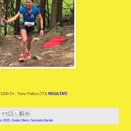
/1000 D+, Torre Pellice (TO)
RISULTATI
us 2025
,
Giulia Oliaro
,
Samuele Barale