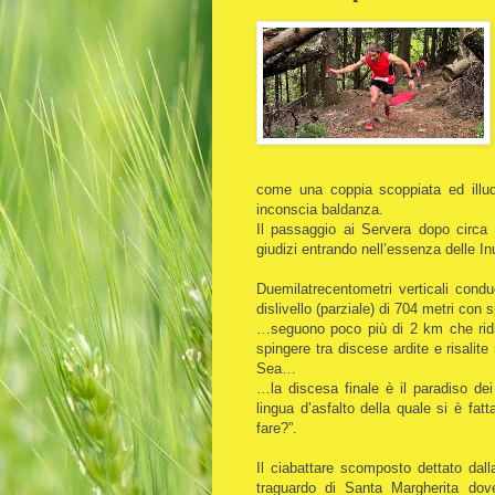
come una coppia scoppiata ed illud
inconscia baldanza.
Il passaggio ai Servera dopo circa 1
giudizi entrando nell’essenza delle Inu
Duemilatrecentometri verticali cond
dislivello (parziale) di 704 metri con
…seguono poco più di 2 km che ridip
spingere tra discese ardite e risalite
Sea…
…la discesa finale è il paradiso de
lingua d’asfalto della quale si è f
fare?”.
Il ciabattare scomposto dettato dall
traguardo di Santa Margherita dove