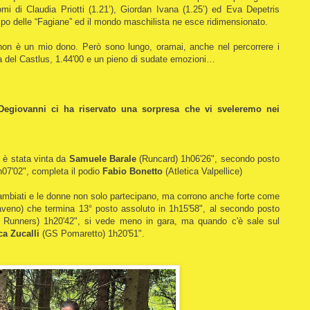
omi di Claudia Priotti (1.21’), Giordan Ivana (1.25’) ed Eva Depetris
empo delle “Fagiane” ed il mondo maschilista ne esce ridimensionato.
 non è un mio dono. Però sono lungo, oramai, anche nel percorrere i
ara del Castlus, 1.44'00 e un pieno di sudate emozioni…
Degiovanni ci ha riservato una sorpresa che vi sveleremo nei
s è stata vinta da
Samuele Barale
(Runcard) 1h06'26", secondo posto
7'02", completa il podio
Fabio Bonetto
(Atletica Valpellice)
ambiati e le donne non solo partecipano, ma corrono anche forte come
aveno) che termina 13° posto assoluto in 1h15'58", al secondo posto
 Runners) 1h20'42", si vede meno in gara, ma quando c'è sale sul
ca Zucalli
(GS Pomaretto) 1h20'51".