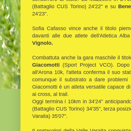
(Battaglio CUS Torino) 24'22" e su
Bened
24'23".
Sofia Cafasso vince anche il titolo pie
davanti alle due atlete dell'Atletica Alb
Vignolo.
Combattuta anche la gara maschile il tito
Giacomotti
(Sport Project VCO). Dopo l
all'Arona 10k, l'atleta conferma il suo s
comunque il substrato a dare problemi a
Giacomotti è un atleta versatile capace d
ai cross, al trail.
Oggi termina i 10km in 34'24" anticipand
(Battaglio CUS Torino) 34'35", terza posiz
Varaita) 35'07".
Il portacolori della Valle Varaita conquis