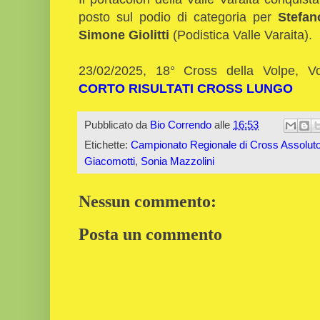
posto sul podio di categoria per
Stefa
Simone Giolitti
(Podistica Valle Varaita).
23/02/2025, 18° Cross della Volpe, 
CORTO
RISULTATI CROSS LUNGO
Pubblicato da
Bio Correndo
alle
16:53
Etichette:
Campionato Regionale di Cross Assolut
Giacomotti
,
Sonia Mazzolini
Nessun commento:
Posta un commento