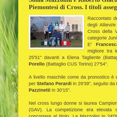
Piemontesi di Cross. I titoli asse
Raccontato de
degli Allievi/
Cross della V
categorie Juni
E
' Frances
migliore tra
25'51" davanti a Elena Tagliente (Batt
Porello
(Battaglio CUS Torino) 27'54".
A livello maschile come da pronostico è 
per
Stefano Perardi
in 29'39", seguito da
Pazzinetti
in 30'15".
Nel cross lungo donne si laurea Campi
(GAV). La competizione era elevata 
concorrere al titolo. La Mazzolini in 24