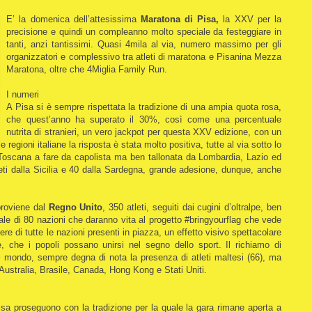
E’ la domenica dell’attesissima
Maratona di Pisa,
la XXV per la
precisione e quindi un compleanno molto speciale da festeggiare in
tanti, anzi tantissimi. Quasi 4mila al via, numero massimo per gli
organizzatori e complessivo tra atleti di maratona e Pisanina Mezza
Maratona, oltre che 4Miglia Family Run.
I numeri
A Pisa si è sempre rispettata la tradizione di una ampia quota rosa,
che quest’anno ha superato il 30%, così come una percentuale
nutrita di stranieri, un vero jackpot per questa XXV edizione, con un
e regioni italiane la risposta è stata molto positiva, tutte al via sotto lo
 Toscana a fare da capolista ma ben tallonata da Lombardia, Lazio ed
eti dalla Sicilia e 40 dalla Sardegna, grande adesione, dunque, anche
proviene dal
Regno Unito
, 350 atleti, seguiti dai cugini d’oltralpe, ben
tale di 80 nazioni che daranno vita al progetto #bringyourflag che vede
ere di tutte le nazioni presenti in piazza, un effetto visivo spettacolare
che i popoli possano unirsi nel segno dello sport. Il richiamo di
 il mondo, sempre degna di nota la presenza di atleti maltesi (66), ma
ustralia, Brasile, Canada, Hong Kong e Stati Uniti.
Pisa proseguono con la tradizione per la quale la gara rimane aperta a