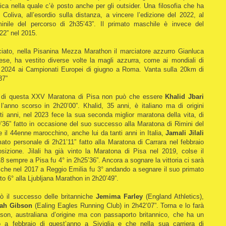
ica nella quale c’è posto anche per gli outsider. Una filosofia che ha
oliva, all’esordio sulla distanza, a vincere l’edizione del 2022, al
inile del percorso di 2h35’43”. Il primato maschile è invece del
2” nel 2015.
iato, nella Pisanina Mezza Marathon il marciatore azzurro Gianluca
nese, ha vestito diverse volte la magli azzurra, come ai mondiali di
l 2024 ai Campionati Europei di giugno a Roma. Vanta sulla 20km di
37”
di questa XXV Maratona di Pisa non può che essere
Khalid Jbari
e l’anno scorso in 2h20’00”. Khalid, 35 anni, è italiano ma di origini
i anni, nel 2023 fece la sua seconda miglior maratona della vita, di
9’36” fatto in occasione del suo successo alla Maratona di Rimini del
 il 44enne marocchino, anche lui da tanti anni in Italia,
Jamali Jilali
to personale di 2h21’11” fatto alla Maratona di Carrara nel febbraio
izione. Jilali ha già vinto la Maratona di Pisa nel 2019, colse il
 sempre a Pisa fu 4° in 2h25’36”. Ancora a sognare la vittoria ci sarà
che nel 2017 a Reggio Emilia fu 3° andando a segnare il suo primato
to 6° alla Ljubljana Marathon in 2h20’49”.
ò il successo delle britanniche
Jemima Farley
(England Athletics),
sah Gibson
(Ealing Eagles Running Club) in 2h42’07”. Torna e lo farà
son, australiana d’origine ma con passaporto britannico, che ha un
o a febbraio di quest’anno a Siviglia e che nella sua carriera di