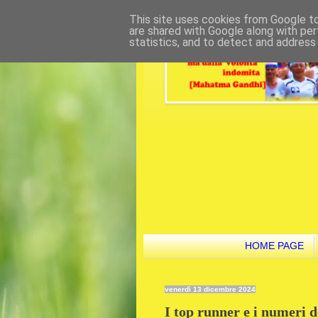
This site uses cookies from Google to 
are shared with Google along with per
statistics, and to detect and address
HOME PAGE
venerdì 13 dicembre 2024
I top runner e i numeri 