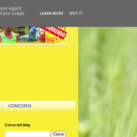
 user-agent
nerate usage
LEARN MORE
GOT IT
CONCORSI
Cerca nel blog