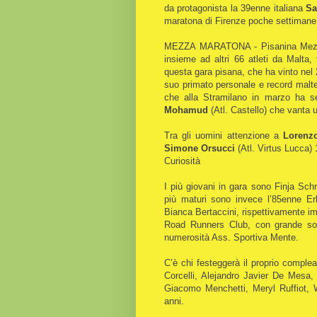
da protagonista la 39enne italiana
Sa
maratona di Firenze poche settimane f
MEZZA MARATONA - Pisanina Mezza M
insieme ad altri 66 atleti da Malta
questa gara pisana, che ha vinto nel 
suo primato personale e record malte
che alla Stramilano in marzo ha s
Mohamud
(Atl. Castello) che vanta 
Tra gli uomini attenzione a
Lorenzo
Simone Orsucci
(Atl. Virtus Lucca)
Curiosità
I più giovani in gara sono Finja Sch
più maturi sono invece l’85enne Er
Bianca Bertaccini, rispettivamente 
Road Runners Club, con grande sor
numerosità Ass. Sportiva Mente.
C’è chi festeggerà il proprio comple
Corcelli, Alejandro Javier De Mesa
Giacomo Menchetti, Meryl Ruffiot, 
anni.