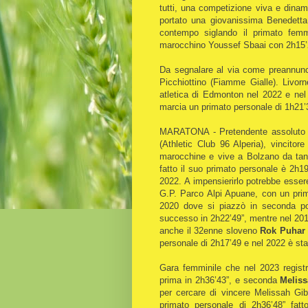
tutti, una competizione viva e dinam
portato una giovanissima Benedetta C
contempo siglando il primato femm
marocchino Youssef Sbaai con 2h15’2
Da segnalare al via come preannunc
Picchiottino (Fiamme Gialle). Livor
atletica di Edmonton nel 2022 e ne
marcia un primato personale di 1h21’
MARATONA - Pretendente assoluto 
(Athletic Club 96 Alperia), vincitor
marocchine e vive a Bolzano da tant
fatto il suo primato personale è 2h1
2022. A impensierirlo potrebbe essere
G.P. Parco Alpi Apuane, con un prima
2020 dove si piazzò in seconda pos
successo in 2h22’49”, mentre nel 2018
anche il 32enne sloveno
Rok Puhar
personale di 2h17’49 e nel 2022 è sta
Gara femminile che nel 2023 registr
prima in 2h36’43”, e seconda
Melis
per cercare di vincere Melissah Gib
primato personale di 2h36’48” fatt