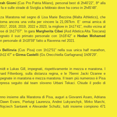
rah Giomi
(Cus Pro Patria Milano), personal best di 2h40’22”, 8^ alla
a e sulle strade di Siviglia a febbraio dove ha corso in 2h45’48”.
aratona nel segno di Lisa Marie Bezzina (Malta Athletics), che
, torna ancora una volta per vincere la 21,097km. E’ ormai amica di
2017, 2018, 2019, 2022 e 2023, la migliore in 1h17’41”, molto vicina al
se di 1h17’07”. In gara
Margherita Cibei
(Asd Atletica Alta Toscana)
egnato il suo primato personale con 1h18’42” e
Hodan Mohamed
un personale di 1h18’59” fatto a Ravenna nel 2021.
 Bellinvia
(Cus Pisa) con 1h12’51” nella sua unica half marathon,
 1h11’47” e
Girma Castelli
(Gs.Orecchiella Garfagnana) 1h09’29”.
midt e Lukas Gill, impegnati, rispettivamente in mezza e maratona. I
hard Filtenborg, sulla distanza regina, e le 76enni Jacki Ozanne e
impegnate in maratona e mezza maratona. Il team più numeroso è Pisa
presa seguito dal team sloveno Urbani Tekaci. Chiude il podio di
anno insieme alla Maratona di Pisa, auguri a Giovanni Asaro, Adriana
, Dawn Evans, Pierluigi Laurenza, Andrei Lukyanchyk, Mirko Marchi,
Wojciech Santarek e Alexander Schultz, tutti insieme compiono 471