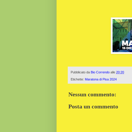
Pubblicato da
Bio Correndo
alle
20:20
Etichette:
Maratona di Pisa 2024
Nessun commento:
Posta un commento