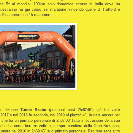
ata 5^ ai mondiali 100km solo domenica scorsa in India dove ha
Quest’anno ha già corso sei maratone vincendo quelle di Trafford e
a Pisa corse ben 15 maratone.
ese 35enne
Tunde Szabo
(personal best 2h40’46”) già tre volte
l 2017 e nel 2018 fu seconda, nel 2019 si piazzò 4^. In gara ancora per
che ha un primato personale di 2h37’03” fatto in occasione della sua
r che ha corso ben tre volte e, sempre bandiera della Gran Bretagna,
Londra nel 2016 in 2h39’45” suo primato personale. Reciterà senz’altro