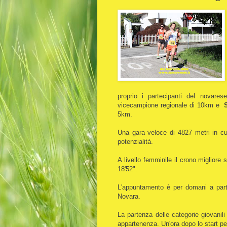
proprio i partecipanti del novares
vicecampione regionale di 10km e
S
5km.
Una gara veloce di 4827 metri in cu
potenzialità.
A livello femminile il crono migliore
18'52".
L'appuntamento è per domani a part
Novara.
La partenza delle categorie giovanil
appartenenza. Un'ora dopo lo start per