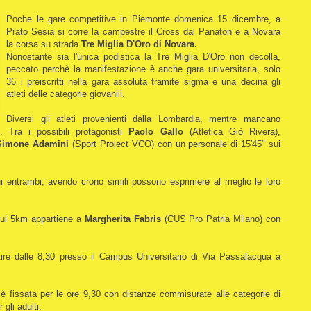
Poche le gare competitive in Piemonte domenica 15 dicembre, a
Prato Sesia si corre la campestre il Cross dal Panaton e a Novara
la corsa su strada
Tre Miglia D'Oro di Novara.
Nonostante sia l'unica podistica la Tre Miglia D'Oro non decolla,
peccato perchè la manifestazione è anche gara universitaria, solo
36 i preiscritti nella gara assoluta tramite sigma e una decina gli
atleti delle categorie giovanili.
Diversi gli atleti provenienti dalla Lombardia, mentre mancano
e. Tra i possibili protagonisti
Paolo Gallo
(Atletica Giò Rivera),
imone Adamini
(Sport Project VCO) con un personale di 15'45" sui
i entrambi, avendo crono simili possono esprimere al meglio le loro
 sui 5km appartiene a
Margherita Fabris
(CUS Pro Patria Milano) con
ire dalle 8,30 presso il Campus Universitario di Via Passalacqua a
i è fissata per le ore 9,30 con distanze commisurate alle categorie di
 gli adulti.