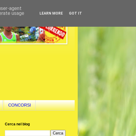
 user-agent
nerate usage
LEARN MORE
GOT IT
CONCORSI
Cerca nel blog