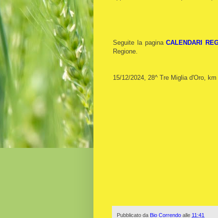
Seguite la pagina
CALENDARI REG
Regione.
15/12/2024, 28^ Tre Miglia d'Oro, k
Pubblicato da
Bio Correndo
alle
11:41