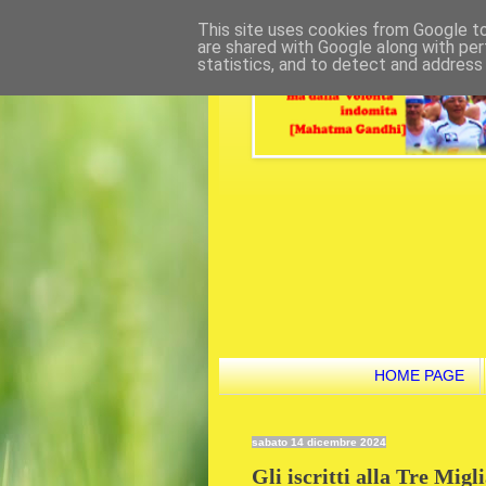
This site uses cookies from Google to 
are shared with Google along with per
statistics, and to detect and address
HOME PAGE
sabato 14 dicembre 2024
Gli iscritti alla Tre Mig