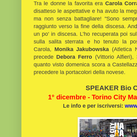
Tra le donne la favorita era
Carola Corr
disatteso le aspettative e ha avuto la megli
ma non senza battagliare! "Sono semp
raggiunto verso la fine della discesa. An
un po' in discesa. L’ho recuperata poi s
sulla salita sterrata e ho tenuto la pos
Carola,
Monika Jakubowska
(Atletica 
precede
Debora Ferro
(Vittorio Alfieri),
quanto visto domenica scora a Castellazz
precedere la portacolori della novese.
SPEAKER Bio C
1° dicembre - Torino City M
Le info e per iscriversi:
www.