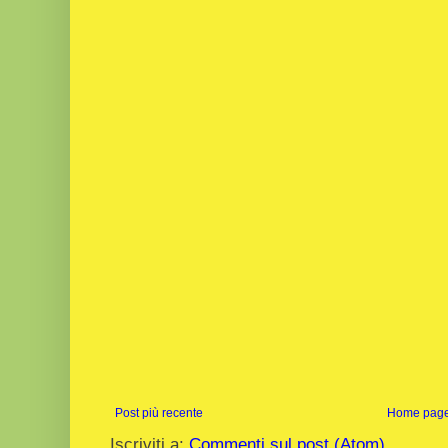
Post più recente
Home pag
Iscriviti a:
Commenti sul post (Atom)