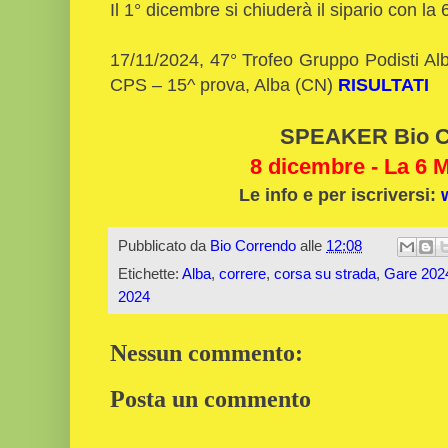
Il 1° dicembre si chiuderà il sipario con la
17/11/2024, 47° Trofeo Gruppo Podisti Al
CPS – 15^ prova, Alba (CN)
RISULTATI
SPEAKER Bio C
8 dicembre - La 6 M
Le info e per iscriversi:
Pubblicato da
Bio Correndo
alle
12:08
Etichette:
Alba
,
correre
,
corsa su strada
,
Gare 202
2024
Nessun commento:
Posta un commento