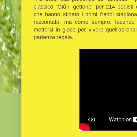
classico "Giù il gettone" per 214 podisti
che hanno sfidato i primi freddi stagiona
raccontato, ma come sempre, facendo p
mettersi in gioco per vivere quell'adrena
partenza regala.