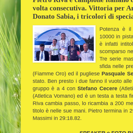
volta consecutiva. Vittoria per 
Donato Sabia, i tricolori di speci
Potenza è il 
10000 in pista
è infatti inti
scomparso nel
Tre serie masc
sfida nelle p
(Fiamme Oro) ed il pugliese
Pasquale Se
stato. Ben presto i due fanno il vuoto alle
gruppo è a 4 con
Stefano Cecere
(Atlet
(Atletica Vomano) ed è un testa a testa 
Riva cambia passo, lo ricambia a 200 metr
titolo è nelle sue mani. Pietro termina in 
Massimi in 29:18.82.
SPEAKER e FOTO Bi