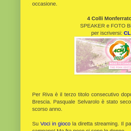
occasione.
4 Colli Monferrat
SPEAKER e FOTO Bio
per iscriversi:
CL
Per Riva è il terzo titolo consecutivo do
Brescia. Pasquale Selvarolo è stato sec
scorso anno.
Su
Voci in gioco
la diretta streaming. Il 
campane! Ma fra poco ci sono le donne.