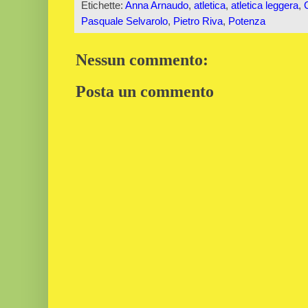
Etichette:
Anna Arnaudo
,
atletica
,
atletica leggera
,
Pasquale Selvarolo
,
Pietro Riva
,
Potenza
Nessun commento:
Posta un commento