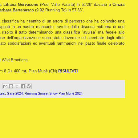
sa
Liliana Gervasone
(Pod. Valle Varaita) in 51’28” davanti a
Cinzia
arbara Bertenasco
(9.92 Running To) in 57’33”.
la classifica ha risentito di un errore di percorso che ha coinvolto una
cappati in un nastro mancante travolto dalla discesa notturna di uno
a risolto il tutto determinando una classifica “avulsa” ma fedele allo
cuse dell’organizzazione sono state doverose ed accettate dagli atleti
to soddisfazioni ed eventuali rammarichi nel pasto finale celebrato
i Wild Emotions
km 8 D+ 400 mt, Pian Munè (CN)
RISULTATI
teis
,
Gare 2024
,
Running Sunset Snow Pian Munè 2024