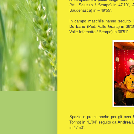
(Atl. Saluzzo / Scarpa) in 47’10”,
Baudenasca) in – 49’55”.
In campo maschile hanno seguito il
Durbano
(Pod. Valle Grana) in 38’1
Valle Infernotto / Scarpa) in 38’51”.
Spazio e premi anche per gli over 50
Torino) in 41’04” seguito da
Andrea 
in 47’50”.