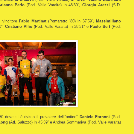
Arianna Perlo
(Pod. Valle Varaita) in 48’30”,
Giorgia Arezzi
(S.D.
 vincitore
Fabio Martinat
(Pomaretto ’80) in 37’59”,
Massimiliano
0”,
Cristiano Allio
(Pod. Valle Varaita) in 38’31” e
Paolo Bert
(Pod.
 dove si è rivisto il prevalere dell’”antico”
Daniele Fornoni
(Pod.
Long
(Atl. Saluzzo) in 45’59” e Andrea Sommariva (Pod. Valle Varaita)