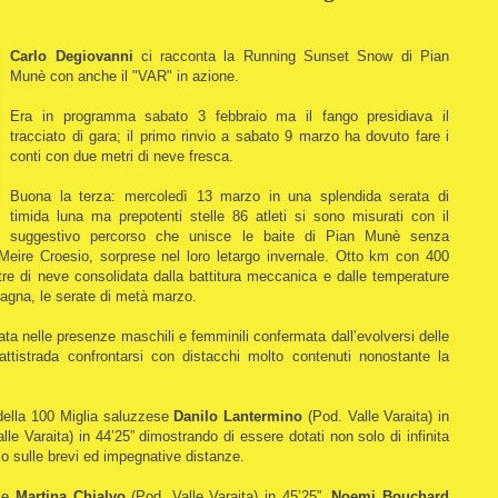
Carlo Degiovanni
ci racconta la Running Sunset Snow di Pian
Munè con anche il "VAR" in azione.
Era in programma sabato 3 febbraio ma il fango presidiava il
tracciato di gara; il primo rinvio a sabato 9 marzo ha dovuto fare i
conti con due metri di neve fresca.
Buona la terza: mercoledì 13 marzo in una splendida serata di
timida luna ma prepotenti stelle 86 atleti si sono misurati con il
suggestivo percorso che unisce le baite di Pian Munè senza
le Meire Croesio, sorprese nel loro letargo invernale. Otto km con 400
ltre di neve consolidata dalla battitura meccanica e dalle temperature
tagna, le serate di metà marzo.
ta nelle presenze maschili e femminili confermata dall’evolversi delle
attistrada confrontarsi con distacchi molto contenuti nonostante la
 della 100 Miglia saluzzese
Danilo Lantermino
(Pod. Valle Varaita) in
le Varaita) in 44’25” dimostrando di essere dotati non solo di infinita
 sulle brevi ed impegnative distanze.
ile
Martina Chialvo
(Pod. Valle Varaita) in 45’25”,
Noemi Bouchard