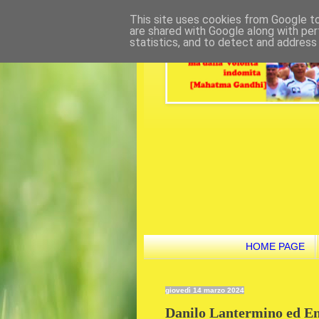
This site uses cookies from Google to 
are shared with Google along with per
statistics, and to detect and address
HOME PAGE
giovedì 14 marzo 2024
Danilo Lantermino ed En