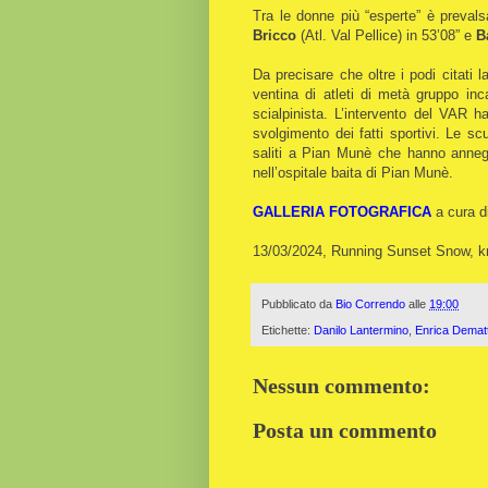
Tra le donne più “esperte” è preval
Bricco
(Atl. Val Pellice) in 53’08” e
B
Da precisare che oltre i podi citati 
ventina di atleti di metà gruppo in
scialpinista. L’intervento del VAR h
svolgimento dei fatti sportivi. Le s
saliti a Pian Munè che hanno annega
nell’ospitale baita di Pian Munè.
GALLERIA FOTOGRAFICA
a cura d
13/03/2024, Running Sunset Snow, 
Pubblicato da
Bio Correndo
alle
19:00
Etichette:
Danilo Lantermino
,
Enrica Demat
Nessun commento:
Posta un commento