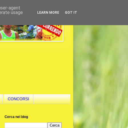
 user-agent
nerate usage
LEARN MORE
GOT IT
CONCORSI
Cerca nel blog