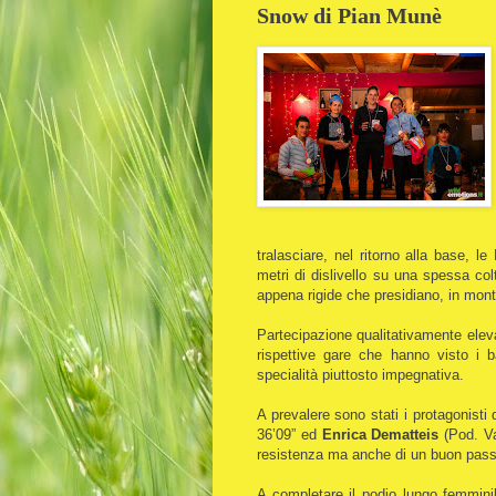
Snow di Pian Munè
tralasciare, nel ritorno alla base, 
metri di dislivello su una spessa co
appena rigide che presidiano, in mon
Partecipazione qualitativamente eleva
rispettive gare che hanno visto i b
specialità piuttosto impegnativa.
A prevalere sono stati i protagonisti
36’09” ed
Enrica Dematteis
(Pod. Val
resistenza ma anche di un buon passo
A completare il podio lungo femmin