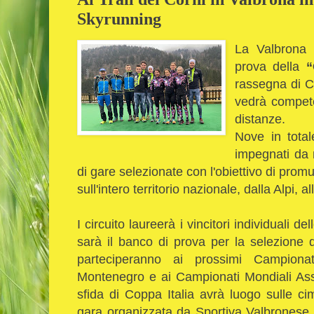
Skyrunning
La Valbrona 
prova della
“
rassegna di C
vedrà competer
distanze.
Nove in total
impegnati da m
di gare selezionate con l'obiettivo di prom
sull'intero territorio nazionale, dalla Alpi, 
I circuito laureerà i vincitori individuali 
sarà il banco di prova per la selezione 
parteciperanno ai prossimi Campiona
Montenegro e ai Campionati Mondiali Ass
sfida di Coppa Italia avrà luogo sulle ci
gara organizzata da Sportiva Valbronese 