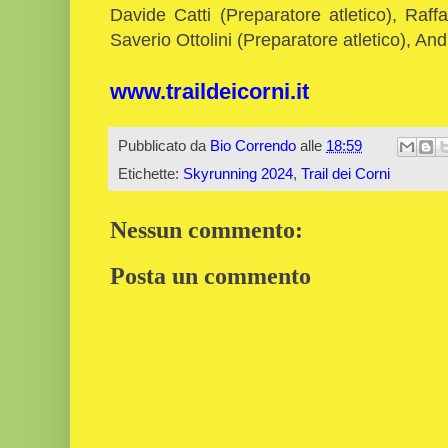
Davide Catti (Preparatore atletico), Raffa
Saverio Ottolini (Preparatore atletico), And
www.traildeicorni.it
Pubblicato da
Bio Correndo
alle
18:59
Etichette:
Skyrunning 2024
,
Trail dei Corni
Nessun commento:
Posta un commento