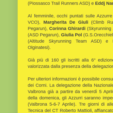
(Piossasco Trail Runners ASD) e
Eddj Na
Al femminile, occhi puntati sulle Azzurr
VCO),
Margherita De Giuli
(Climb Ru
Pegarun),
Corinna Ghirardi
(Skyrunning
(ASD Pegarun),
Giulia Pol
(G.S.Orecchie
(Altitude Skyrunning Team ASD) e
Olginatesi).
Già più di 160 gli iscritti alla 6° ediz
valorizzata dalla presenza della delegazi
Per ulteriori informazioni è possibile consu
dei Corni. La delegazione della Nazionale
Valbrona già a partire da venerdì 5 April
della domenica, gli Azzurri saranno impe
(Valbrona 5-6-7 Aprile). Tre giorni di al
Tecnica del CT Roberto Mattioli, affiancat