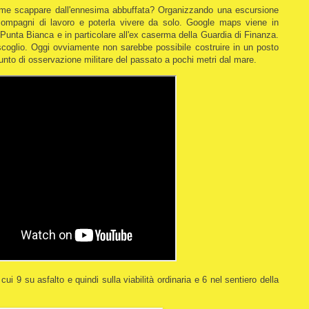
come scappare dall'ennesima abbuffata? Organizzando una escursione
compagni di lavoro e poterla vivere da solo. Google maps viene in
 Punta Bianca e in particolare all'ex caserma della Guardia di Finanza.
scoglio. Oggi ovviamente non sarebbe possibile costruire in un posto
punto di osservazione militare del passato a pochi metri dal mare.
ui 9 su asfalto e quindi sulla viabilità ordinaria e 6 nel sentiero della