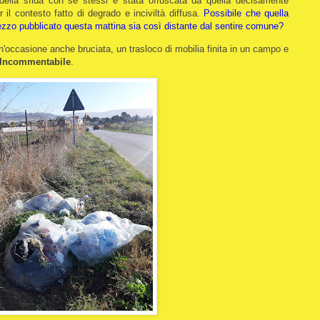
 della sfida con se stessi è stata offuscata da quella decisamente
 il contesto fatto di degrado e inciviltà diffusa.
Possibile che quella
ezzo pubblicato questa mattina sia così distante dal sentire comune?
n'occasione anche bruciata, un trasloco di mobilia finita in un campo e
Incommentabile
.