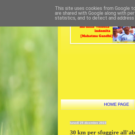
This site uses cookies from Google to 
are shared with Google along with per
statistics, and to detect and address
HOME PAGE
lunedì 25 dicembre 2023
30 km per sfuggire all'ab