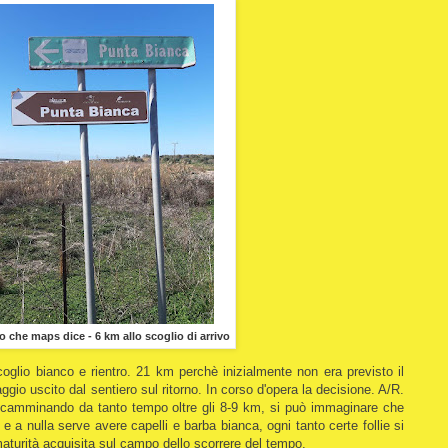
llo che maps dice - 6 km allo scoglio di arrivo
coglio bianco e rientro. 21 km perchè inizialmente non era previsto il
gio uscito dal sentiero sul ritorno. In corso d'opera la decisione. A/R.
 camminando da tanto tempo oltre gli 8-9 km, si può immaginare che
 e a nulla serve avere capelli e barba bianca, ogni tanto certe follie si
turità acquisita sul campo dello scorrere del tempo.