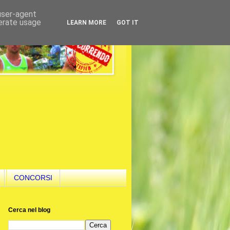
 user-agent
nerate usage
LEARN MORE
GOT IT
CONCORSI
Cerca nel blog