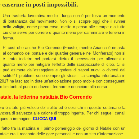
 caserme in posti impossibili.
Una trasferta lavorativa medio - lunga non è per forza un momento
di lontananza dal movimento.
Non lo si scopre oggi che il runner
nella valigia, come prima cosa, mette o pensa alle scarpe e a tutto
ciò che serve per correre o quanto meno per camminare e tenersi in
forma.
E' così che anche Bio Correndo (Fausto, mentre Arianna è rimasta
al comando del portale e del quartier generale nel Monferrato) non si
è tirato indietro nel portarsi dietro il necessario per allenarsi o
quanto meno per mitigare l'effetto delle scorpacciate di cibo. Ci si
può esimere dall'assaggiare e godere di sapori nuovi o diversi dal
solito? I problemi sono sempre gli stessi. La caviglia infortunata in
 2017 ha lasciato in dote un'articolazione poco mobile con conseguenti
o limitanti al punto di doversi fermare e rinunciare alla corsa.
ale, la letterina natalizia Bio Correndo
o è stato più veloce del solito ed è cosi chi in queste settimane la
ncora di salvezza alle calorie di troppo ingerite. Per chi segue i canali
a questa immagine:
CLICCA QUI
.
o fatto tra la mattina e il primo pomeriggio del giorno di Natale con un
ortale era il racconto delle gare personali e non un sito d'informazione.