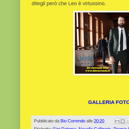
ditegli però che Leo è virtussino.
GALLERIA FOT
Pubblicato da
Bio Correndo
alle
20:20
Etichette:
Gigi Datome
,
Novella Calligaris
,
Premio 