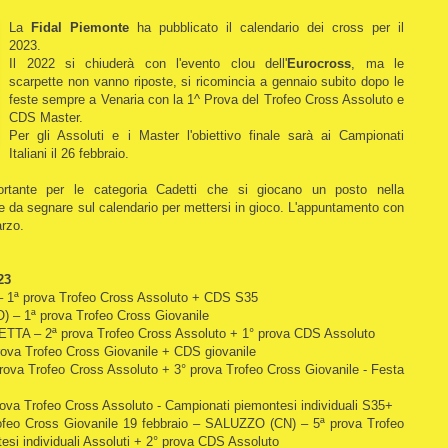
La
Fidal Piemonte
ha pubblicato il calendario dei cross per il
2023.
Il 2022 si chiuderà con l'evento clou dell'
Eurocross
, ma le
scarpette non vanno riposte, si ricomincia a gennaio subito dopo le
feste sempre a Venaria con la 1^ Prova del Trofeo Cross Assoluto e
CDS Master.
Per gli Assoluti e i Master l'obiettivo finale sarà ai Campionati
Italiani il 26 febbraio.
tante per le categoria Cadetti che si giocano un posto nella
te da segnare sul calendario per mettersi in gioco. L'appuntamento con
arzo.
23
 1ª prova Trofeo Cross Assoluto + CDS S35
– 1ª prova Trofeo Cross Giovanile
A – 2ª prova Trofeo Cross Assoluto + 1° prova CDS Assoluto
ova Trofeo Cross Giovanile + CDS giovanile
ova Trofeo Cross Assoluto + 3° prova Trofeo Cross Giovanile - Festa
va Trofeo Cross Assoluto - Campionati piemontesi individuali S35+
feo Cross Giovanile 19 febbraio – SALUZZO (CN) – 5ª prova Trofeo
esi individuali Assoluti + 2° prova CDS Assoluto