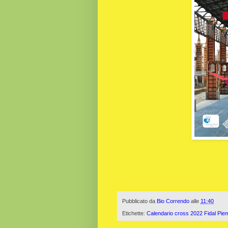
Pubblicato da
Bio Correndo
alle
11:40
Etichette:
Calendario cross 2022 Fidal Pie