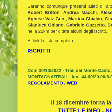
Saranno comunque presenti atleti di alto
Robert Britton
,
Andrea
Macchi
,
Aless
Agnese Valz Gen
,
Martina Chialvo
,
Giu
Gianluca Ghiano
,
Gabriele Gazzetto
,
B
nella 20km per citare alcuni degli iscritti.
Al link la lista completa
ISCRITTI
D
om 30/10/2022 - Trail del Monte Casto
MONTAGNA/TRAIL; km. 44.00/20.00/8.0
REGOLAMENTO
/
WEB
Il 18 dicembre torna la
TUTTE LE INFO - 