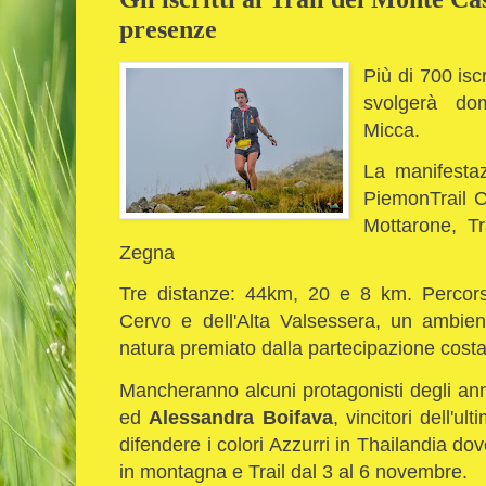
presenze
Più di 700 iscr
svolgerà do
Micca.
La manifestaz
PiemonTrail Ch
Mottarone, Tr
Zegna
Tre distanze: 44km, 20 e 8 km. Percorsi 
Cervo e dell'Alta Valsessera, un ambien
natura premiato dalla partecipazione costa
Mancheranno alcuni protagonisti degli ann
ed
Alessandra Boifava
, vincitori dell'u
difendere i colori Azzurri in Thailandia do
in montagna e Trail dal 3 al 6 novembre.