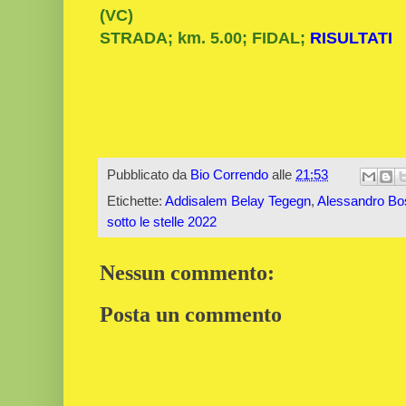
(VC)
STRADA; km. 5.00; FIDAL;
RISULTATI
Pubblicato da
Bio Correndo
alle
21:53
Etichette:
Addisalem Belay Tegegn
,
Alessandro Bo
sotto le stelle 2022
Nessun commento:
Posta un commento