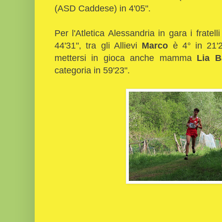
(ASD Caddese) in 4'05".
Per l'Atletica Alessandria in gara i fratell
44'31", tra gli Allievi
Marco
è 4° in 21'
mettersi in gioca anche mamma
Lia B
categoria in 59'23".