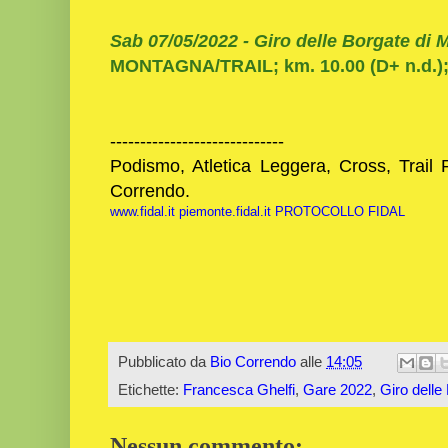
Sab 07/05/2022 -
Giro delle Borgate di M
MONTAGNA/TRAIL; km. 10.00 (D+ n.d.);
-----------------------------
Podismo, Atletica Leggera, Cross, Trail 
Correndo.
www.fidal.it
piemonte.fidal.it
PROTOCOLLO FIDAL
Pubblicato da
Bio Correndo
alle
14:05
Etichette:
Francesca Ghelfi
,
Gare 2022
,
Giro delle
Nessun commento: