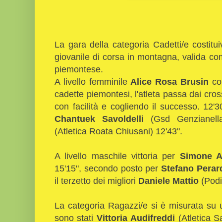
La gara della categoria Cadetti/e costit
giovanile di corsa in montagna, valida co
piemontese.
A livello femminile
Alice Rosa Brusin
co
cadette piemontesi, l'atleta passa dai cros
con facilità e cogliendo il successo. 12'
Chantuek Savoldelli
(Gsd Genzianel
(Atletica Roata Chiusani) 12'43".
A livello maschile vittoria per
Simone A
15'15", secondo posto per
Stefano Perar
il terzetto dei migliori
Daniele Mattio
(Podi
La categoria Ragazzi/e si è misurata su u
sono stati
Vittoria
Audifreddi
(Atletica S