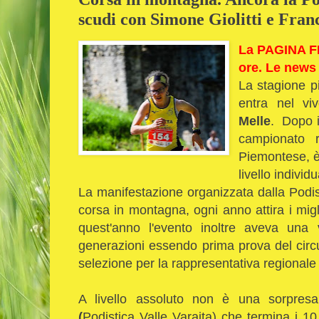
scudi con Simone Giolitti e Fran
La PAGINA FB
ore. Le news 
La stagione p
entra nel vi
Melle
. Dopo i
campionato r
Piemontese, è 
livello individ
La manifestazione organizzata dalla Podi
corsa in montagna, ogni anno attira i migli
quest'anno l'evento inoltre aveva una
generazioni essendo prima prova del circ
selezione per la rappresentativa regionale
A livello assoluto non è una sorpresa
(
Podistica Valle Varaita) che termina i 1