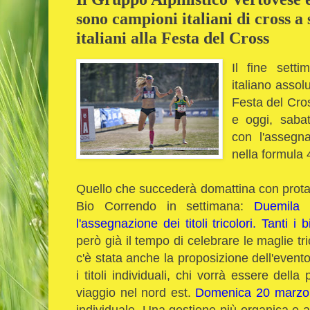
sono campioni italiani di cross a s
italiani alla Festa del Cross
Il fine sett
italiano assol
Festa del Cross
e oggi, sabat
con l'assegnaz
nella formula
Quello che succederà domattina con protag
Bio Correndo in settimana:
Duemila 
l'assegnazione dei titoli tricolori. Tanti i
però già il tempo di celebrare le maglie tr
c'è stata anche la proposizione dell'event
i titoli individuali, chi vorrà essere dell
viaggio nel nord est.
Domenica 20 marzo 
individuale. Una gestione più organica e 