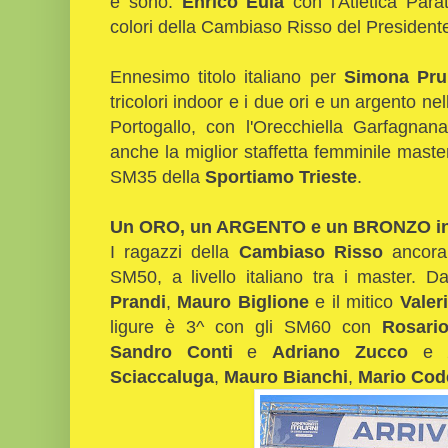
e sono:
Enrico Eula
con l'Atletica Para
colori della Cambiaso Risso del President
Ennesimo titolo italiano per
Simona Pru
tricolori indoor e i due ori e un argento n
Portogallo, con l'Orecchiella Garfagna
anche la miglior staffetta femminile master
SM35 della
Sportiamo Trieste
.
Un ORO, un ARGENTO e un BRONZO i
I ragazzi della
Cambiaso Risso
ancora 
SM50, a livello italiano tra i master. 
Prandi
,
Mauro Biglione
e il mitico
Valer
ligure è 3^ con gli SM60 con
Rosari
Sandro Conti
e
Adriano Zucco
e 2
Sciaccaluga
,
Mauro Bianchi
,
Mario Cod