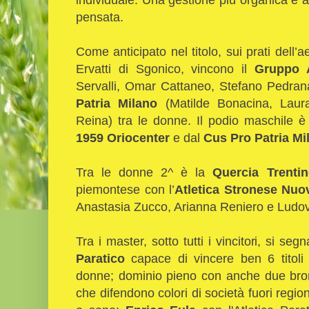
pensata.
Come anticipato nel titolo, sui prati del
Ervatti di Sgonico, vincono il
Gruppo A
Servalli, Omar Cattaneo, Stefano Pedrana
Patria Milano
(Matilde Bonacina, Laura
Reina) tra le donne. Il podio maschile è 
1959 Oriocenter
e dal
Cus Pro Patria Mi
Tra le donne 2^ è la
Quercia Trenti
piemontese con l’
Atletica Stronese Nuo
Anastasia Zucco, Arianna Reniero e Ludo
Tra i master, sotto tutti i vincitori, si se
Paratico
capace di vincere ben 6 titoli
donne; dominio pieno con anche due bron
che difendono colori di società fuori regio