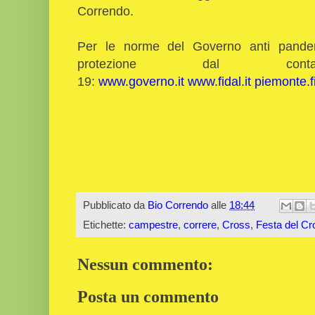
Correndo.
Per le norme del Governo anti pandemi
protezione dal co
19:
www.governo.it
www.fidal.it
piemonte.fi
Pubblicato da
Bio Correndo
alle
18:44
Etichette:
campestre
,
correre
,
Cross
,
Festa del Cr
Nessun commento:
Posta un commento