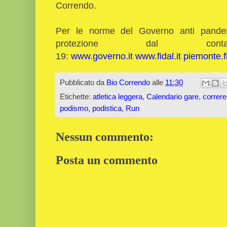
Correndo.
Per le norme del Governo anti pandemi
protezione dal co
19:
www.governo.it
www.fidal.it
piemonte.fi
Pubblicato da
Bio Correndo
alle
11:30
Etichette:
atletica leggera
,
Calendario gare
,
correre
podismo
,
podistica
,
Run
Nessun commento:
Posta un commento