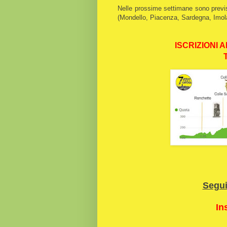
Nelle prossime settimane sono previsti
(Mondello, Piacenza, Sardegna, Imola
ISCRIZIONI 
Segu
In