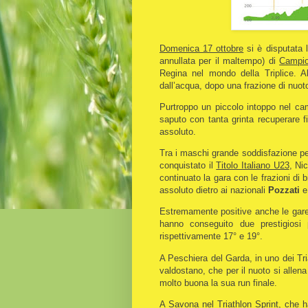
Domenica 17 ottobre
si è disputata 
annullata per il maltempo) di
Campion
Regina nel mondo della Triplice. 
dall’acqua, dopo una frazione di nuot
Purtroppo un piccolo intoppo nel cam
saputo con tanta grinta recuperare f
assoluto.
Tra i maschi grande soddisfazione pe
conquistato il
Titolo Italiano U23
, Ni
continuato la gara con le frazioni di 
assoluto dietro ai nazionali
Pozzati
Estremamente positive anche le gar
hanno conseguito due prestigiosi 
rispettivamente 17° e 19°.
A Peschiera del Garda, in uno dei Tria
valdostano, che per il nuoto si allen
molto buona la sua run finale.
A Savona nel Triathlon Sprint, che 