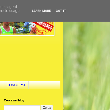
 user-agent
nerate usage
LEARN MORE
GOT IT
CONCORSI
Cerca nel blog