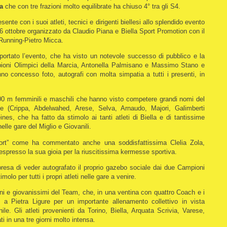
a
che con tre frazioni molto equilibrate ha chiuso 4° tra gli S4.
ente con i suoi atleti, tecnici e dirigenti biellesi allo splendido evento
 16 ottobre organizzato da Claudio Piana e Biella Sport Promotion con il
 Running-Pietro Micca.
portato l’evento, che ha visto un notevole successo di pubblico e la
pioni Olimpici della Marcia, Antonella Palmisano e Massimo Stano e
nno concesso foto, autografi con molta simpatia a tutti i presenti, in
3.000 m femminili e maschili che hanno visto competere grandi nomi del
le (Crippa, Abdelwahed, Arese, Selva, Arnaudo, Majori, Galimberti
nes, che ha fatto da stimolo ai tanti atleti di Biella e di tantissime
nelle gare del Miglio e Giovanili.
port” come ha commentato anche una soddisfattissima Clelia Zola,
spresso la sua gioia per la riuscitissima kermesse sportiva.
presa di veder autografato il proprio gazebo sociale dai due Campioni
olo per tutti i propri atleti nelle gare a venire.
ani e giovanissimi del Team, che, in una ventina con quattro Coach e i
ti a Pietra Ligure per un importante allenamento collettivo in vista
nile. Gli atleti provenienti da Torino, Biella, Arquata Scrivia, Varese,
i in una tre giorni molto intensa.