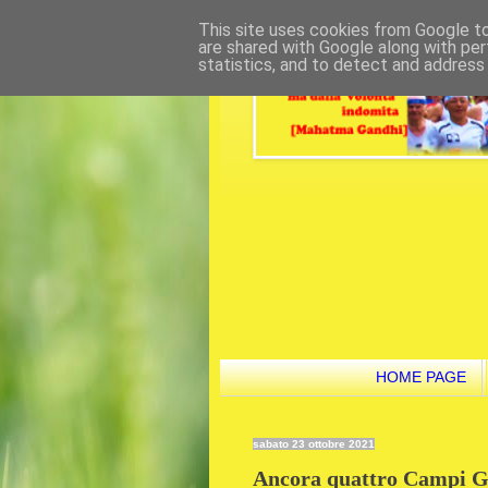
This site uses cookies from Google to 
are shared with Google along with per
statistics, and to detect and address
HOME PAGE
sabato 23 ottobre 2021
Ancora quattro Campi Gar