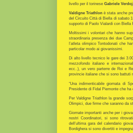
livello per il torinese
Gabriele Verdoj
Valdigne Triathlon
è stata anche pres
del Circuito Città di Biella di sabato
supporto di Paolo Vialardi con Biella
Moltissimi i volontari che hanno sup
straordinaria presenza dei due Cam
l’atleta olimpico Tontodonati che ha
particolar modo ai giovanissimi.
Di alto livello tecnico le gare dei 
mezzofondo italiano e internaziona
ecc..), un vero parterre de Roi e Rei
provincie italiane che si sono battuti 
“Una indimenticabile giornata di S
Presidente di Fidal Piemonte che ha e
Per Valdigne Triathlon la grande sor
Olimpici, due firme che saranno da stim
Giornate importanti anche per i giov
nostri Coordinatori, si sono ritrova
dell’ultima gara del calendario giova
Bordighera si sono divertiti e impegnat