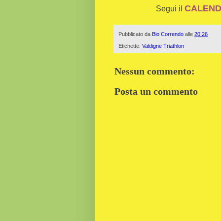
CALENDA
Segui il
Pubblicato da
Bio Correndo
alle
20:26
Etichette:
Valdigne Triathlon
Nessun commento:
Posta un commento