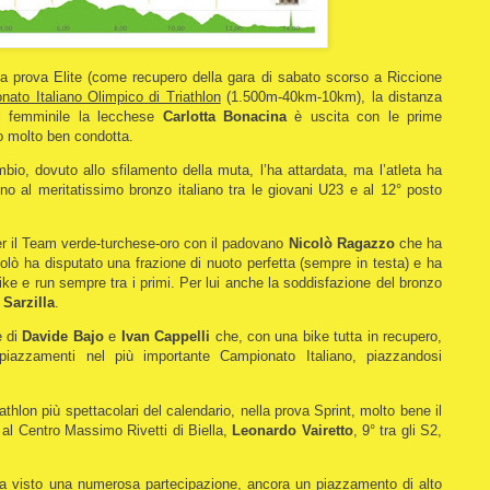
la prova Elite (come recupero della gara di sabato scorso a Riccione
ato Italiano Olimpico di Triathlon
(1.500m-40km-10km), la distanza
Al femminile la lecchese
Carlotta Bonacina
è uscita con le prime
o molto ben condotta.
bio, dovuto allo sfilamento della muta, l’ha attardata, ma l’atleta ha
ino al meritatissimo bronzo italiano tra le giovani U23 e al 12° posto
r il Team verde-turchese-oro con il padovano
Nicolò Ragazzo
che ha
colò ha disputato una frazione di nuoto perfetta (sempre in testa) e ha
bike e run sempre tra i primi. Per lui anche la soddisfazione del bronzo
e
Sarzilla
.
e di
Davide Bajo
e
Ivan Cappelli
che, con una bike tutta in recupero,
piazzamenti nel più importante Campionato Italiano, piazzandosi
thlon più spettacolari del calendario, nella prova Sprint, molto bene il
a al Centro Massimo Rivetti di Biella,
Leonardo Vairetto
, 9° tra gli S2,
ha visto una numerosa partecipazione, ancora un piazzamento di alto