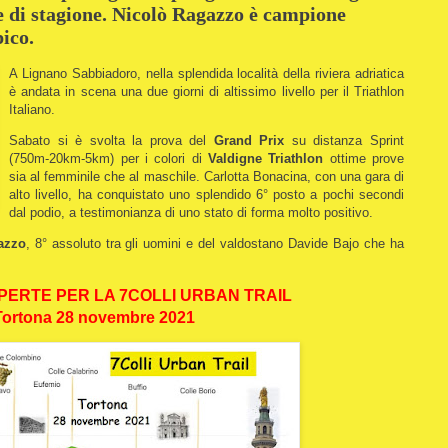
le di stagione. Nicolò Ragazzo è campione
ico.
A Lignano Sabbiadoro, nella splendida località della riviera adriatica
è andata in scena una due giorni di altissimo livello per il Triathlon
Italiano.
Sabato si è svolta la prova del
Grand Prix
su distanza Sprint
(750m-20km-5km) per i colori di
Valdigne Triathlon
ottime prove
sia al femminile che al maschile. Carlotta Bonacina, con una gara di
alto livello, ha conquistato uno splendido 6° posto a pochi secondi
dal podio, a testimonianza di uno stato di forma molto positivo.
azzo
, 8° assoluto tra gli uomini e del valdostano Davide Bajo che ha
APERTE PER LA 7COLLI URBAN TRAIL
Tortona 28 novembre 2021