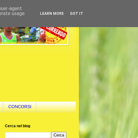
 user-agent
nerate usage
LEARN MORE
GOT IT
CONCORSI
Cerca nel blog