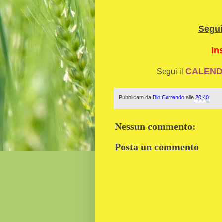
Segu
In
CALENDA
Segui il
Pubblicato da
Bio Correndo
alle
20:40
Nessun commento:
Posta un commento