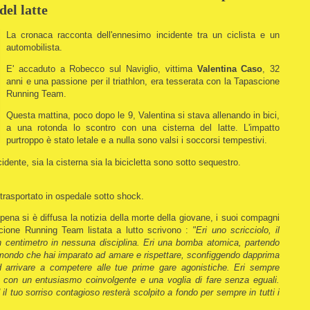
del latte
La cronaca racconta dell'ennesimo incidente tra un ciclista e un
automobilista.
E' accaduto a Robecco sul Naviglio, vittima
Valentina Caso
, 32
anni e una passione per il triathlon, era tesserata con la Tapascione
Running Team.
Questa mattina, poco dopo le 9, Valentina si stava allenando in bici,
a una rotonda lo scontro con una cisterna del latte. L'impatto
purtroppo è stato letale e a nulla sono valsi i soccorsi tempestivi.
idente, sia la cisterna sia la bicicletta sono sotto sequestro.
trasportato in ospedale sotto shock.
pena si è diffusa la notizia della morte della giovane, i suoi compagni
cione Running Team listata a lutto scrivono :
"Eri uno scricciolo, il
n centimetro in nessuna disciplina. Eri una bomba atomica, partendo
Un mondo che hai imparato ad amare e rispettare, sconfiggendo dapprima
d arrivare a competere alle tue prime gare agonistiche. Eri sempre
am con un entusiasmo coinvolgente e una voglia di fare senza eguali.
l tuo sorriso contagioso resterà scolpito a fondo per sempre in tutti i