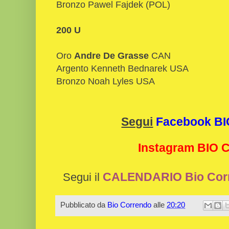
Bronzo Pawel Fajdek (POL)
200 U
Oro
Andre De Grasse
CAN
Argento Kenneth Bednarek USA
Bronzo Noah Lyles USA
Segui
Facebook B
Instagram BIO
CALENDARIO Bio Cor
Segui il
Pubblicato da
Bio Correndo
alle
20:20