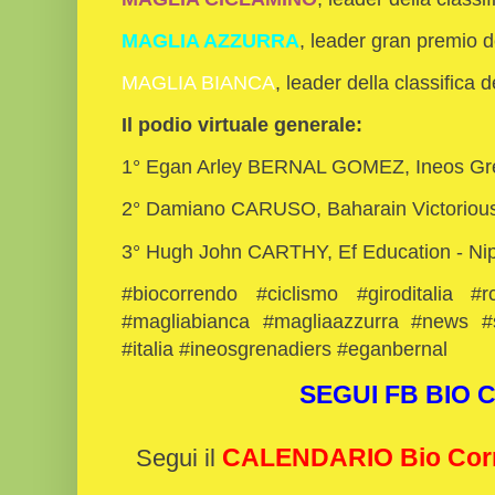
MAGLIA AZZURRA
, leader gran premio 
MAGLIA BIANCA
, leader della classifica 
Il podio virtuale generale:
1° Egan Arley BERNAL GOMEZ, Ineos Gre
2° Damiano CARUSO, Baharain Victorious,
3° Hugh John CARTHY, Ef Education - Nip
#biocorrendo #ciclismo #giroditalia #
#magliabianca #magliaazzurra #news #sp
#italia #ineosgrenadiers #eganbernal
SEGUI FB BIO
CALENDARIO Bio Cor
Segui il