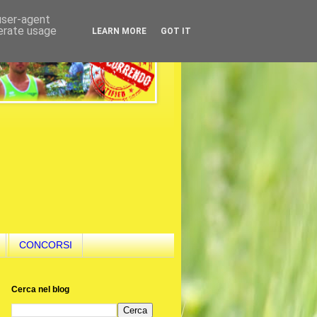
 user-agent
nerate usage
LEARN MORE
GOT IT
CONCORSI
Cerca nel blog