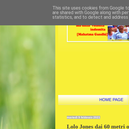
This site uses cookies from Google to 
are shared with Google along with per
statistics, and to detect and address
HOME PAGE
martedì 9 febbraio 2021
Lolo Jones dai 60 metri o