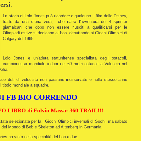
ersi.
La storia di Lolo Jones può ricordare a qualcuno il film della Disney,
tratto da una storia vera, che narra l'avventura dei 4 sprinter
giamaicani che dopo non essere riusciti a qualificarsi per le
Olimpiadi estive si dedicano al bob debuttando ai Giochi Olimpici di
Calgary del 1988.
Lolo Jones è un'atleta statunitense specialista degli ostacoli,
campionessa mondiale indoor nei 60 metri ostacoli a Valencia nel
 Doha.
sue doti di velocista non passano inosservate e nello stesso anno
l titolo mondiale a squadre.
I FB BIO CORRENDO
 LIBRO di Fulvio Massa: 360 TRAIL!!!
tata selezionata per la i Giochi Olimpici invernali di Sochi, ma sabato
ati del Mondo di Bob e Skeleton ad Altenberg in Germania.
ies ha vinto nella specialità del bob a due.