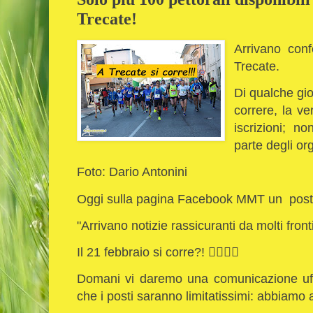
Trecate!
Arrivano con
Trecate.
Di qualche gio
correre, la ve
iscrizioni; n
parte degli or
Foto: Dario Antonini
Oggi sulla pagina Facebook MMT un pos
"Arrivano notizie rassicuranti da molti front
Il 21 febbraio si corre?! 🏃‍♂️🏃‍♀️
Domani vi daremo una comunicazione uffi
che i posti saranno limitatissimi: abbiamo a