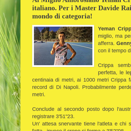
italiano. Per i Master Davide Rai
mondo di categoria!
Yeman Crip
miglio, ma pe
afferra.
Genny
con il tempo d
Crippa semb
perfetta, le l
centinaia di metri, ai 1000 metri Crippa fa
record di Di Napoli. Probabilmente perde 
metri.
Conclude al secondo posto dopo l'aust
registrare 3'51"23.
Un' attesa snervante tiene l'atleta e chi
fatta...invece il crono si ferma a 3'52"08.