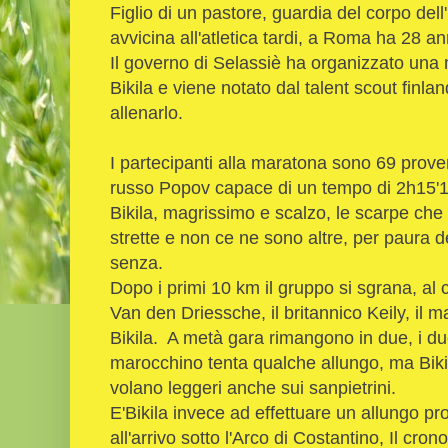
Figlio di un pastore, guardia del corpo dell
avvicina all'atletica tardi, a Roma ha 28 a
Il governo di Selassiè ha organizzato una ma
Bikila e viene notato dal talent scout finl
allenarlo.
I partecipanti alla maratona sono 69 proveni
russo Popov capace di un tempo di 2h15'17
Bikila, magrissimo e scalzo, le scarpe ch
strette e non ce ne sono altre, per paura d
senza.
Dopo i primi 10 km il gruppo si sgrana, al
Van den Driessche, il britannico Keily, i
Bikila. A metà gara rimangono in due, i due af
marocchino tenta qualche allungo, ma Bikil
volano leggeri anche sui sanpietrini.
E'Bikila invece ad effettuare un allungo pr
all'arrivo sotto l'Arco di Costantino, Il cr