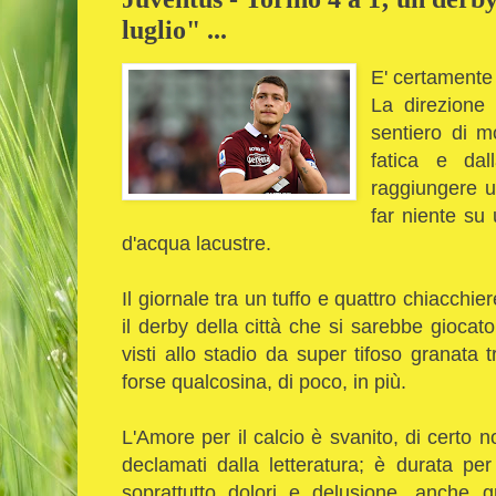
luglio" ...
E' certamente
La direzione
sentiero di m
fatica e dal
raggiungere u
far niente su
d'acqua lacustre.
Il giornale tra un tuffo e quattro chiacchie
il derby della città che si sarebbe giocat
visti allo stadio da super tifoso granata t
forse qualcosina, di poco, in più.
L'Amore per il calcio è svanito, di certo n
declamati dalla letteratura; è durata pe
soprattutto dolori e delusione, anche g