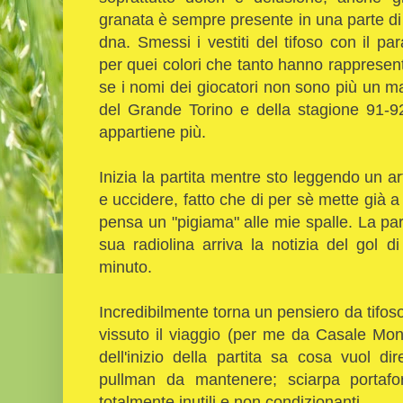
granata è sempre presente in una parte di 
dna. Smessi i vestiti del tifoso con il pa
per quei colori che tanto hanno rappresen
se i nomi dei giocatori non sono più un m
del Grande Torino e della stagione 91-
appartiene più.
Inizia la partita mentre sto leggendo un art
e uccidere, fatto che di per sè mette già a 
pensa un "pigiama" alle mie spalle. La part
sua radiolina arriva la notizia del gol 
minuto.
Incredibilmente torna un pensiero da tifoso,
vissuto il viaggio (per me da Casale Monfer
dell'inizio della partita sa cosa vuol di
pullman da mantenere; sciarpa portafor
totalmente inutili e non condizionanti.