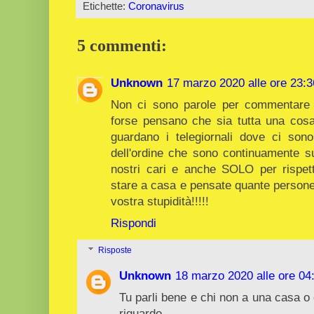
Etichette:
Coronavirus
5 commenti:
Unknown
17 marzo 2020 alle ore 23:3
Non ci sono parole per commentare la
forse pensano che sia tutta una cosa c
guardano i telegiornali dove ci sono 
dell'ordine che sono continuamente su
nostri cari e anche SOLO per rispe
stare a casa e pensate quante persone
vostra stupidità!!!!!
Rispondi
Risposte
Unknown
18 marzo 2020 alle ore 04
Tu parli bene e chi non a una casa o 
riguardo.