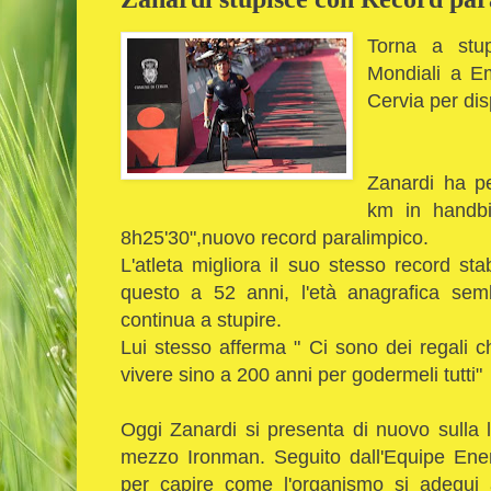
Torna a stup
Mondiali a E
Cervia per di
Zanardi ha p
km in handbi
8h25'30",nuovo record paralimpico.
L'atleta migliora il suo stesso record st
questo a 52 anni, l'età anagrafica se
continua a stupire.
Lui stesso afferma " Ci sono dei regali c
vivere sino a 200 anni per godermeli tutti"
Oggi Zanardi si presenta di nuovo sulla 
mezzo Ironman. Seguito dall'Equipe Enerv
per capire come l'organismo si adegui a