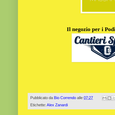
Il negozio per i Podi
Pubblicato da
Bio Correndo
alle
07:27
Etichette:
Alex Zanardi