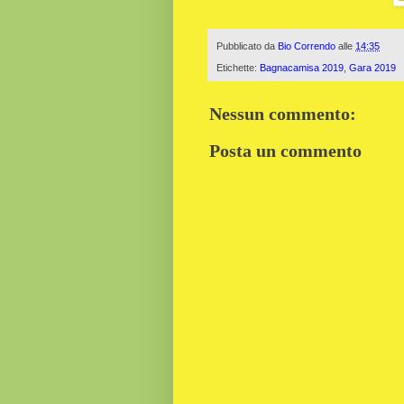
Pubblicato da
Bio Correndo
alle
14:35
Etichette:
Bagnacamisa 2019
,
Gara 2019
Nessun commento:
Posta un commento