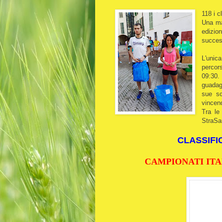
118 i c
Una man
edizio
success
L'unic
percor
09:30.
guada
sue sc
vincen
Tra le
StraSa
CLASSIFIC
CAMPIONATI ITA