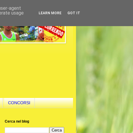
 user-agent
nerate usage
LEARN MORE
GOT IT
CONCORSI
Cerca nel blog