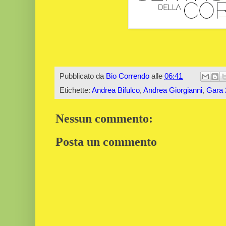
Pubblicato da
Bio Correndo
alle
06:41
Etichette:
Andrea Bifulco
,
Andrea Giorgianni
,
Gara 
Nessun commento:
Posta un commento