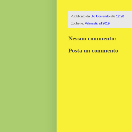
Pubblicato da
Bio Correndo
alle
12:20
Etichette:
Valmastitrail 2019
Nessun commento:
Posta un commento