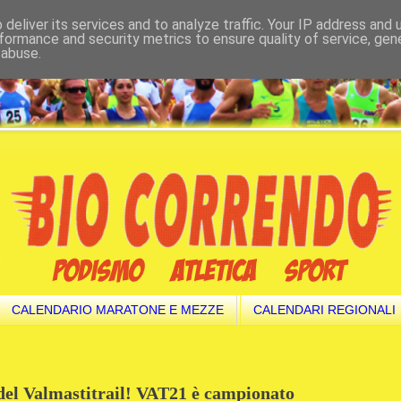
deliver its services and to analyze traffic. Your IP address and
formance and security metrics to ensure quality of service, ge
 abuse.
CALENDARIO MARATONE E MEZZE
CALENDARI REGIONALI
el Valmastitrail! VAT21 è campionato