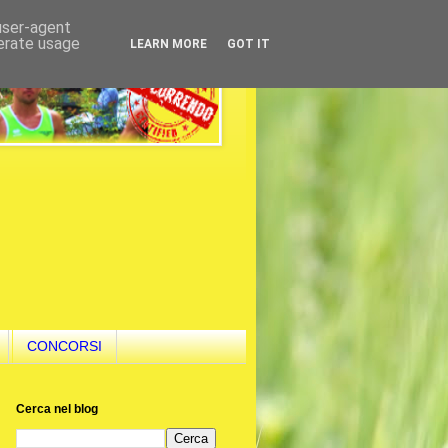
 user-agent
nerate usage
LEARN MORE
GOT IT
CONCORSI
Cerca nel blog