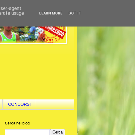
 user-agent
nerate usage
LEARN MORE
GOT IT
CONCORSI
Cerca nel blog