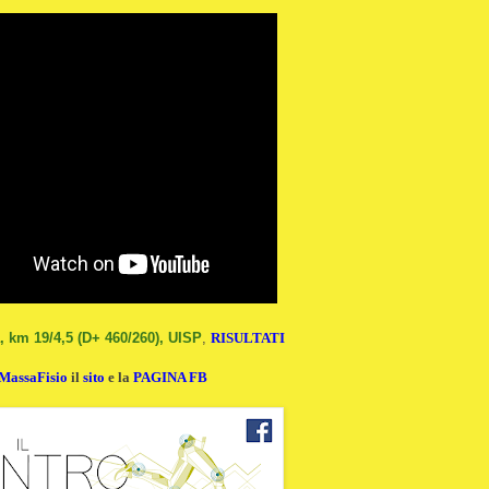
, km 19/4,5 (D+ 460/260), UISP
,
RISULTATI
MassaFisio
il
sito
e la
PAGINA FB