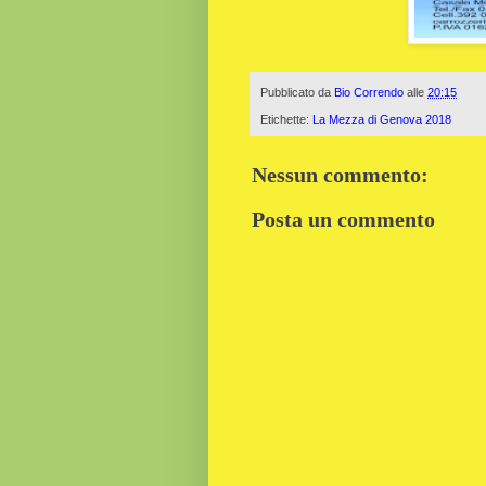
Pubblicato da
Bio Correndo
alle
20:15
Etichette:
La Mezza di Genova 2018
Nessun commento:
Posta un commento