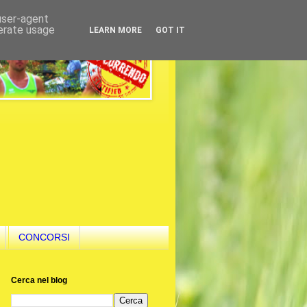
 user-agent
nerate usage
LEARN MORE
GOT IT
CONCORSI
Cerca nel blog