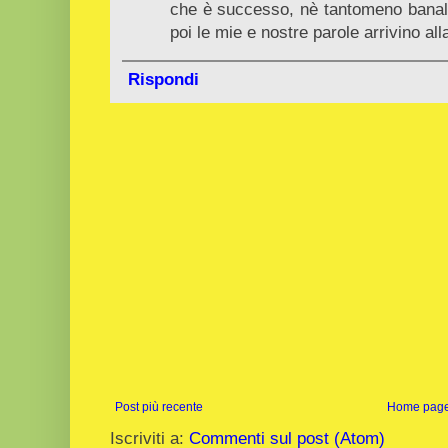
che è successo, nè tantomeno bana
poi le mie e nostre parole arrivino all
Rispondi
Post più recente
Home pag
Iscriviti a:
Commenti sul post (Atom)