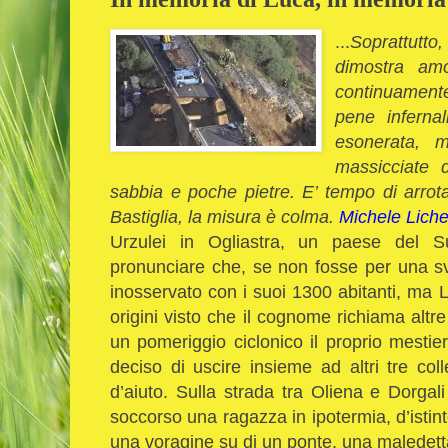
...
Soprattutto
dimostra am
continuament
pene infernal
esonerata, m
massicciate 
sabbia e poche pietre. E’ tempo di arrot
Bastiglia, la misura è colma.
Michele Liche
Urzulei in Ogliastra, un paese del S
pronunciare che, se non fosse per una s
inosservato con i suoi 1300 abitanti, ma L
origini visto che il cognome richiama altre 
un pomeriggio ciclonico il proprio mesti
deciso di uscire insieme ad altri tre co
d’aiuto. Sulla strada tra Oliena e Dorga
soccorso una ragazza in ipotermia, d’istint
una voragine su di un ponte, una maledetta 