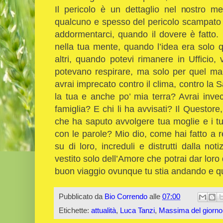
Il pericolo è un dettaglio nel nostro m
qualcuno e spesso del pericolo scampato 
addormentarci, quando il dovere è fatto.
nella tua mente, quando l’idea era solo q
altri, quando potevi rimanere in Ufficio, v
potevano respirare, ma solo per quel mal
avrai imprecato contro il clima, contro la 
la tua e anche po’ mia terra? Avrai invec
famiglia? E chi li ha avvisati? Il Questore
che ha saputo avvolgere tua moglie e i tu
con le parole? Mio dio, come hai fatto a 
su di loro, increduli e distrutti dalla n
vestito solo dell’Amore che potrai dar loro d
buon viaggio ovunque tu stia andando e qu
Pubblicato da
Bio Correndo
alle
07:00
Etichette:
attualità
,
Luca Tanzi
,
Massima del giorno