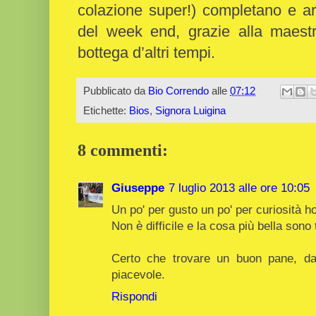
colazione super!) completano e ar
del week end, grazie alla maestr
bottega d’altri tempi.
Pubblicato da
Bio Correndo
alle
07:12
Etichette:
Bios
,
Signora Luigina
8 commenti:
Giuseppe
7 luglio 2013 alle ore 10:05
Un po' per gusto un po' per curiosità ho
Non è difficile e la cosa più bella sono t
Certo che trovare un buon pane, da
piacevole.
Rispondi