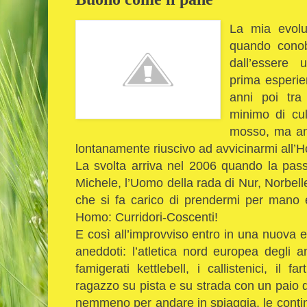
La mia evoluz
quando conob
dall’essere 
prima esperi
anni poi tra 
minimo di cul
mosso, ma an
lontanamente riuscivo ad avvicinarmi all’
La svolta arriva nel 2006 quando la pas
Michele, l’Uomo della rada di Nur, Norbel
che si fa carico di prendermi per mano
Homo: Curridori-Coscenti!
E così all’improvviso entro in una nuova 
aneddoti: l’atletica nord europea degli ann
famigerati kettlebell, i callistenici, il f
ragazzo su pista e su strada con un paio 
nemmeno per andare in spiaggia, le contin