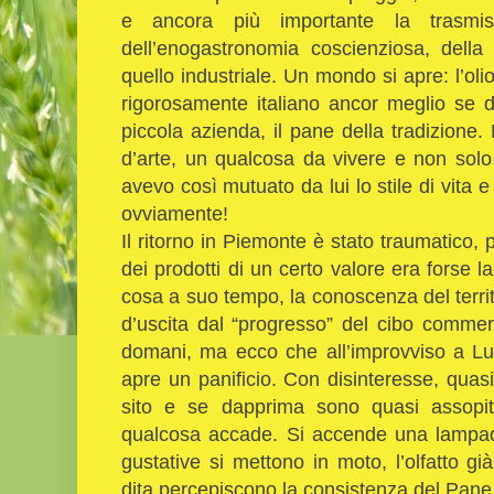
e ancora più importante la trasmis
dell’enogastronomia coscienziosa, della 
quello industriale. Un mondo si apre: l’olio
rigorosamente italiano ancor meglio se d
piccola azienda, il pane della tradizione
d’arte, un qualcosa da vivere e non solo 
avevo così mutuato da lui lo stile di vita e
ovviamente!
Il ritorno in Piemonte è stato traumatico, 
dei prodotti di un certo valore era forse l
cosa a suo tempo, la conoscenza del territo
d’uscita dal “progresso” del cibo commerc
domani, ma ecco che all’improvviso a Lu
apre un panificio. Con disinteresse, quas
sito e se dapprima sono quasi assopit
qualcosa accade. Si accende una lampadina
gustative si mettono in moto, l’olfatto g
dita percepiscono la consistenza del Pane,