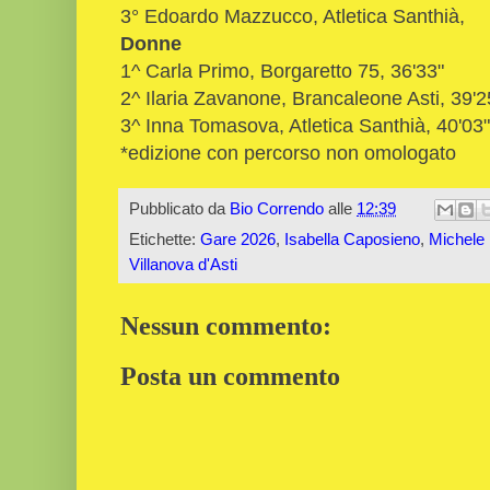
3° Edoardo Mazzucco, Atletica Santhià,
Donne
1^ Carla Primo, Borgaretto 75, 36'33"
2^ Ilaria Zavanone, Brancaleone Asti, 39'2
3^ Inna Tomasova, Atletica Santhià, 40'03"
*edizione con percorso non omologato
Pubblicato da
Bio Correndo
alle
12:39
Etichette:
Gare 2026
,
Isabella Caposieno
,
Michele
Villanova d'Asti
Nessun commento:
Posta un commento