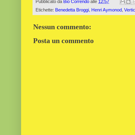
Pubblicato da
Bio Correndo
alle
12:57
Etichette:
Benedetta Broggi
,
Henri Aymonod
,
Verti
Nessun commento:
Posta un commento