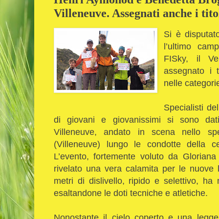
Villeneuve. Assegnati anche i titol
Si è disputat
l’ultimo cam
FISky, il V
assegnato i t
nelle categorie
Specialisti de
di giovani e giovanissimi si sono dat
Villeneuve, andato in scena nello sp
(Villeneuve) lungo le condotte della ce
L’evento, fortemente voluto da Gloriana
rivelato una vera calamita per le nuove 
metri di dislivello, ripido e selettivo, h
esaltandone le doti tecniche e atletiche.
Nonostante il cielo coperto e una legger